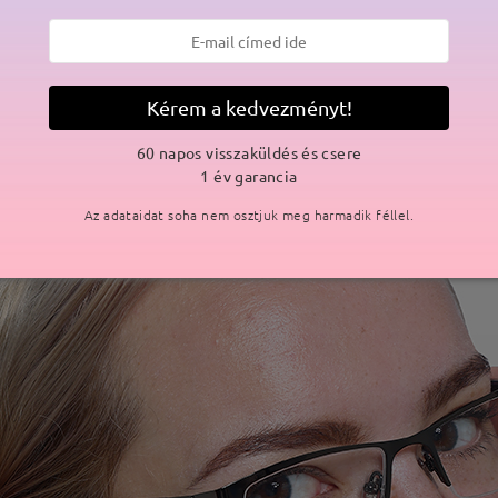
Kérem a kedvezményt!
60 napos visszaküldés és csere
1 év garancia
Az adataidat soha nem osztjuk meg harmadik féllel.