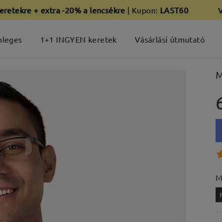
eretekre + extra -20% a lencsékre
| Kupon:
LAST60
nleges
1+1 INGYEN keretek
Vásárlási útmutató
M
M