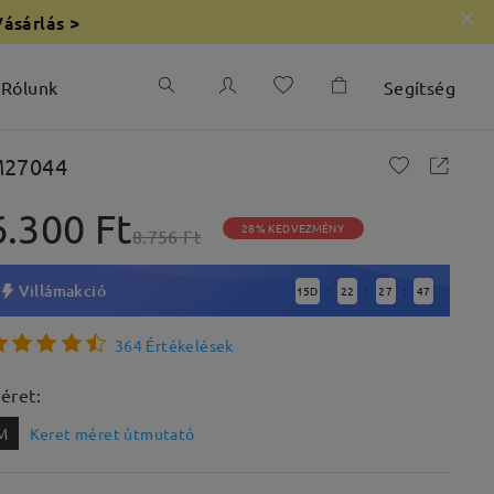
Vásárlás >
Rólunk
Segítség
27044
6.300 Ft
28% KEDVEZMÉNY
8.756 Ft
Villámakció
15
D
22
27
46
:
:
:
364 Értékelések
éret:
M
Keret méret útmutató