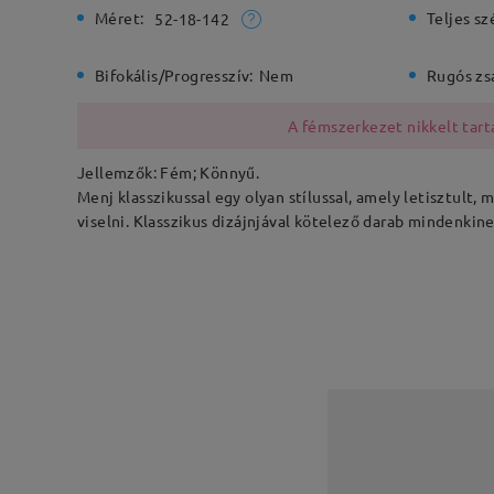
Méret:
Teljes sz
52-18-142
Bifokális/Progresszív:
Nem
Rugós zs
A fémszerkezet nikkelt tarta
Jellemzők: Fém; Könnyű.
Menj klasszikussal egy olyan stílussal, amely letisztult, 
viselni. Klasszikus dizájnjával kötelező darab mindenkine