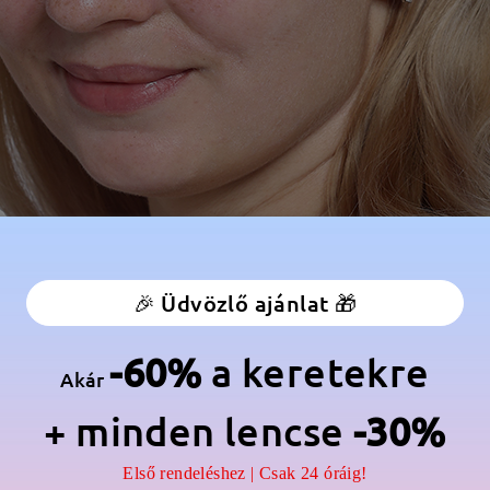
🎉 Üdvözlő ajánlat 🎁
-60%
a keretekre
Akár
+ minden lencse
-30%
Első rendeléshez | Csak 24 óráig!