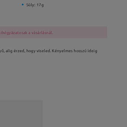
Súly:
17g
lővigyázatosak a vásárlásnál.
nyű, alig érzed, hogy viseled. Kényelmes hosszú ideig