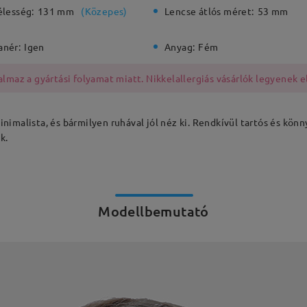
élesség:
131 mm
(
Közepes
)
Lencse átlós méret:
53 mm
anér:
Igen
Anyag:
Fém
lmaz a gyártási folyamat miatt. Nikkelallergiás vásárlók legyenek e
minimalista, és bármilyen ruhával jól néz ki. Rendkívül tartós és kön
k.
Modellbemutató