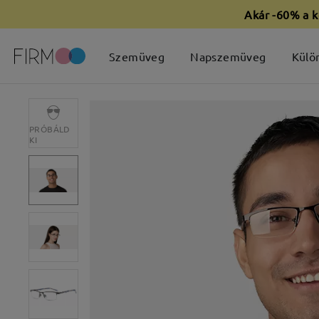
Akár -60% a k
Szemüveg
Napszemüveg
Külö
PRÓBÁLD
KI