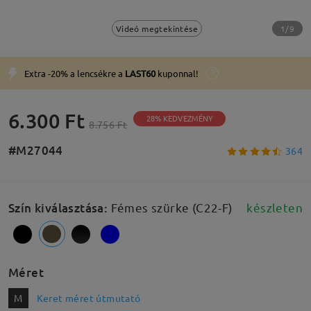
1/9
Videó megtekintése
Extra -20% a lencsékre a
LAST60
kuponnal!
6.300 Ft
28% KEDVEZMÉNY
8.756 Ft
#M27044
364
Szín kiválasztása
:
Fémes szürke (C22-F)
készleten
Méret
M
Keret méret útmutató