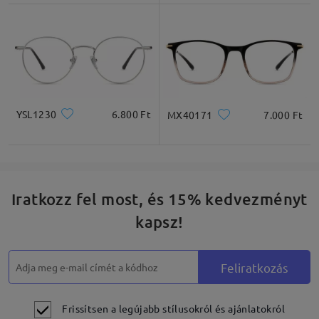
Négyzet
Kerek
Szív
Gyémánt
Ovális
YSL1230
6.800 Ft
MX40171
7.000 Ft
* Csak tájékoztató jellegű
Termékleírás
Iratkozz fel most, és 15% kedvezményt
kapsz!
Feliratkozás
Frissítsen a legújabb stílusokról és ajánlatokról