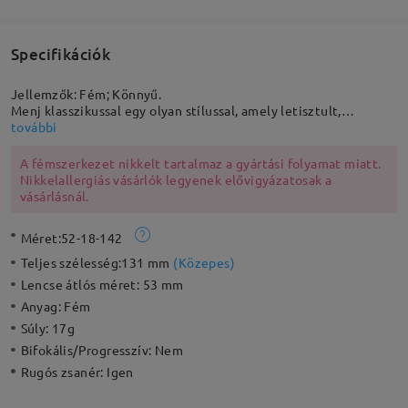
Specifikációk
Jellemzők: Fém; Könnyű.
Menj klasszikussal egy olyan stílussal, amely letisztult,
minimalista, és bármilyen ruhával jól néz ki. Rendkívül tartós és
további
könnyű, alig érzed, hogy viseled. Kényelmes hosszú ideig
viselni. Klasszikus dizájnjával kötelező darab mindenkinek.
A fémszerkezet nikkelt tartalmaz a gyártási folyamat miatt.
Nikkelallergiás vásárlók legyenek elővigyázatosak a
vásárlásnál.
Méret:
52-18-142
Teljes szélesség:
131 mm
(
Közepes
)
Lencse átlós méret:
53 mm
Anyag:
Fém
Súly:
17g
Bifokális/Progresszív:
Nem
Rugós zsanér:
Igen