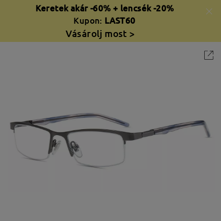
Keretek akár -60% + lencsék -20%
Kupon:
LAST60
Vásárolj most >