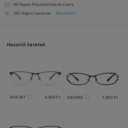
60 Napos Visszatérítés és Csere
Olvassa el az összes
feldolgozási idő
365 Napos Garancia
Bővebben
5-7 munkanap
részletek
véleményt
Írjon egy véleményt
Elküldve
Hasonló keretek
szállítási idő
5-7 munkanap
részletek
Kiszállítva
M56387
6.800 Ft
M82998
7.800 Ft
Arcforma:
Archossz:
Arcszélesség:
Szögletes és kerek
20cm/7.8in
22cm/8.6in
arcforma