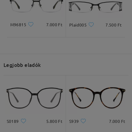
Termékméretek
M96815
7.000 Ft
Plaid005
7.500 Ft
Teljes szélesség
Szárhossz
131mm/ 5.16in
142mm/ 5.59in
Legjobb eladók
Lencseszélesség
Lencsemagasság
Hídszélesség
52mm/ 2.05in
29mm/ 1.14in
18mm/ 0.71in
S0189
5.800 Ft
S939
7.000 Ft
Ajánlott arcformák