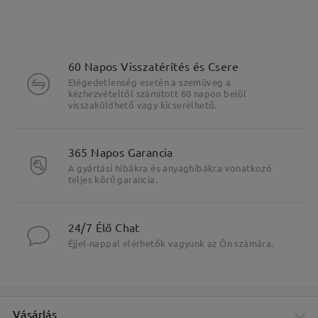
60 Napos Visszatérítés és Csere
Elégedetlenség esetén a szemüveg a
kézhezvételtől számított 60 napon belül
visszaküldhető vagy kicserélhető.
365 Napos Garancia
A gyártási hibákra és anyaghibákra vonatkozó
teljes körű garancia.
24/7 Élő Chat
Éjjel-nappal elérhetők vagyunk az Ön számára.
Fő jellemzők kiemelése
Vásárlás