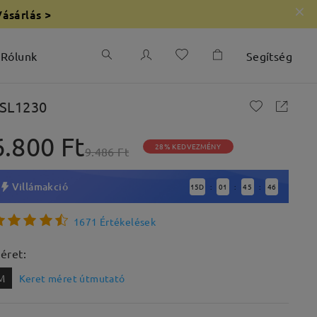
Vásárlás >
Rólunk
Segítség
SL1230
6.800 Ft
28% KEDVEZMÉNY
9.486 Ft
Villámakció
15
D
01
45
44
:
:
:
1671 Értékelések
éret:
M
Keret méret útmutató