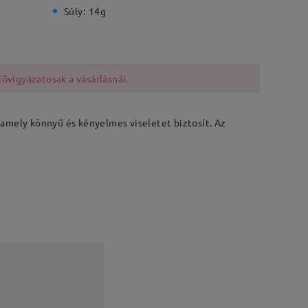
Súly:
14g
lővigyázatosak a vásárlásnál.
, amely könnyű és kényelmes viseletet biztosít. Az