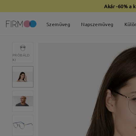
Akár -60% a k
Szemüveg
Napszemüveg
Külö
PRÓBÁLD
KI