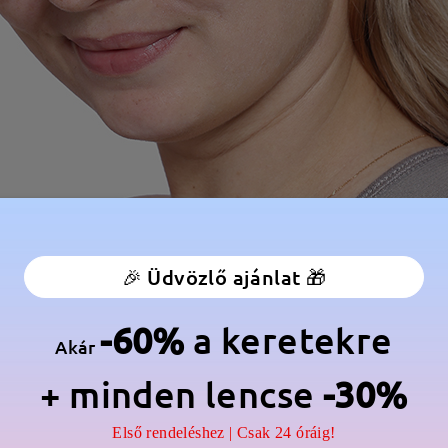
🎉 Üdvözlő ajánlat 🎁
-60%
a keretekre
Akár
+ minden lencse
-30%
Első rendeléshez | Csak 24 óráig!