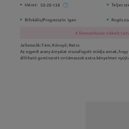
Méret:
Teljes sz
50-20-138
Bifokális/Progresszív:
Igen
Rugós zs
A fémszerkezet nikkelt tarta
Jellemzők: Fém; Könnyű; Retro
Az egyedi arany árnyalat visszafogott módja annak, hogy 
állítható gumírozott orrtámaszok extra kényelmet nyújt