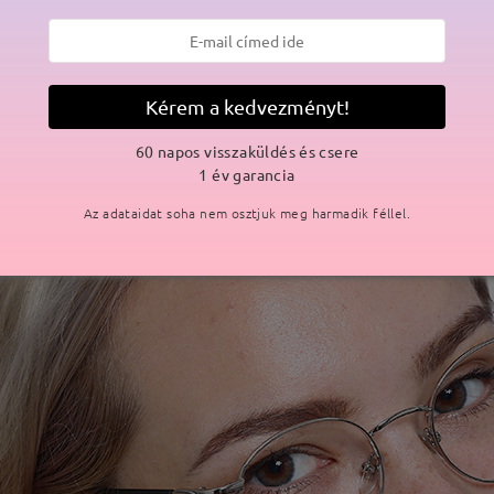
Kérem a kedvezményt!
60 napos visszaküldés és csere
1 év garancia
Az adataidat soha nem osztjuk meg harmadik féllel.