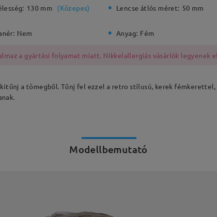
élesség:
130 mm
(
Közepes
)
Lencse átlós méret:
50 mm
anér:
Nem
Anyag:
Fém
lmaz a gyártási folyamat miatt. Nikkelallergiás vásárlók legyenek e
kitűnj a tömegből. Tűnj fel ezzel a retro stílusú, kerek fémkerettel
anak.
Modellbemutató