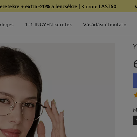
eretekre + extra -20% a lencsékre
| Kupon:
LAST60
nleges
1+1 INGYEN keretek
Vásárlási útmutató
Y
M