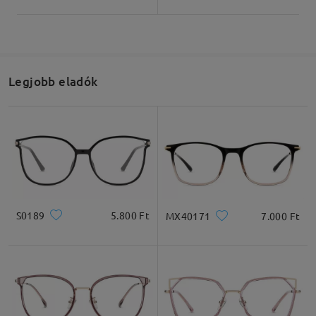
Termékméretek
Legjobb eladók
Teljes szélesség
Szárhossz
130mm/ 5.12in
138mm/ 5.43in
S0189
5.800 Ft
MX40171
7.000 Ft
Lencseszélesség
Lencsemagasság
Hídszélesség
50mm/ 1.97in
45mm/ 1.77in
20mm/ 0.79in
Ajánlott arcformák