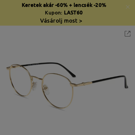
Keretek akár -60% + lencsék -20%
Kupon:
LAST60
Vásárolj most >