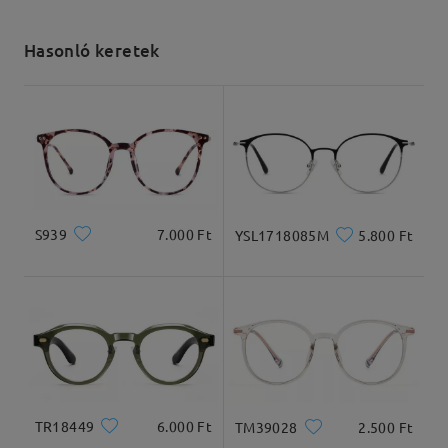
Elküldve
Hasonló keretek
szállítási idő
5-7 munkanap
részletek
Kiszállítva
S939
7.000 Ft
YSL1718085M
5.800 Ft
Arcforma:
Archossz:
Arcszélesség:
Szögletes és kerek
20cm/7.8in
22cm/8.6in
arcforma
TR18449
6.000 Ft
TM39028
2.500 Ft