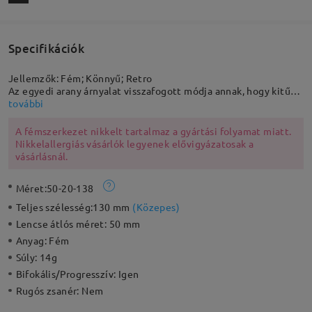
Specifikációk
Jellemzők: Fém; Könnyű; Retro
Az egyedi arany árnyalat visszafogott módja annak, hogy kitűnj
a tömegből. Tűnj fel ezzel a retro stílusú, kerek fémkerettel,
további
amely könnyű és kényelmes viseletet biztosít. Az állítható
gumírozott orrtámaszok extra kényelmet nyújtanak.
A fémszerkezet nikkelt tartalmaz a gyártási folyamat miatt.
Nikkelallergiás vásárlók legyenek elővigyázatosak a
vásárlásnál.
Méret:
50-20-138
Teljes szélesség:
130 mm
(
Közepes
)
Lencse átlós méret:
50 mm
Anyag:
Fém
Súly:
14g
Bifokális/Progresszív:
Igen
Rugós zsanér:
Nem