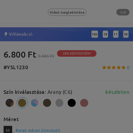
1/8
Videó megtekintése
Villámakció
16
D
18
11
57
:
:
:
6.800 Ft
28% KEDVEZMÉNY
9.486 Ft
#YSL1230
0
Szín kiválasztása
:
Arany (C6)
készleten
Méret
M
Keret méret útmutató