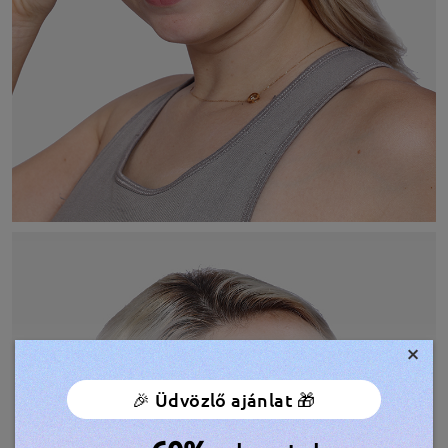
×
🎉 Üdvözlő ajánlat 🎁
TOVÁBBIAK MEGJELENÍTÉSE