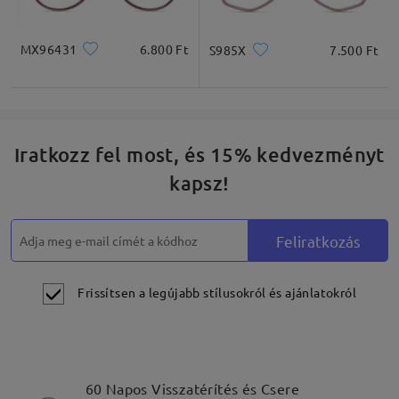
MX96431
6.800 Ft
S985X
7.500 Ft
Négyzet
Kerek
Szív
Gyémánt
Ovális
Iratkozz fel most, és 15% kedvezményt
kapsz!
* Csak tájékoztató jellegű
Feliratkozás
Termékleírás
Frissítsen a legújabb stílusokról és ajánlatokról
60 Napos Visszatérítés és Csere