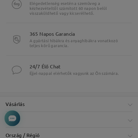
Elégedetlenség esetén a szemüveg a
kézhezvételtől számított 60 napon belül
visszaküldhető vagy kicserélhető.
365 Napos Garancia
A gyártási hibákra és anyaghibákra vonatkozó
teljes körű garancia.
24/7 Élő Chat
Éjjel-nappal elérhetők vagyunk az Ön számára.
Vásárlás
Fő jellemzők kiemelése
Cég
Ország / Régió