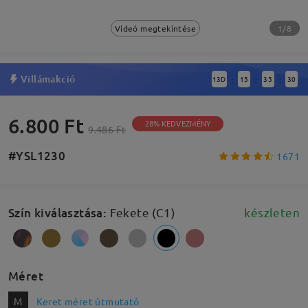
1/8
Videó megtekintése
Villámakció
13
D
15
35
29
:
:
:
6.800 Ft
28% KEDVEZMÉNY
9.486 Ft
#YSL1230
1671
Szín kiválasztása
:
Fekete (C1)
készleten
Méret
M
Keret méret útmutató