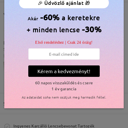
🎉 Üdvözlő ajánlat 🎁
Vásárlói vélemények(1671)
-60%
a keretekre
Akár
-30%
+ minden lencse
Nagyon tetszik es imadom mar most. Egy cseppet
Első rendeléshez | Csak 24 óráig!
se csalodtam. Teljes mertekig megerte
by
Lídia
on
Jul 28 , 2026
Kérem a kedvezményt!
TOVÁBBIAK MEGJELENÍTÉSE
60 napos visszaküldés és csere
1 év garancia
Az adataidat soha nem osztjuk meg harmadik féllel.
Szállítás
Modellinformáció
Megrendelés leadva
Ingyenes Karcálló Lencsebevonat Tartozék
Olvassa el az összes