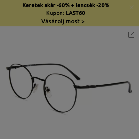
Keretek akár -60% + lencsék -20%
Kupon:
LAST60
Vásárolj most >