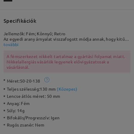
Specifikációk
Jellemzők: Fém; Könnyű; Retro
Az egyedi arany árnyalat visszafogott módja annak, hogy kitűnj
a tömegből. Tűnj fel ezzel a retro stílusú, kerek fémkerettel,
további
amely könnyű és kényelmes viseletet biztosít. Az állítható
gumírozott orrtámaszok extra kényelmet nyújtanak.
A fémszerkezet nikkelt tartalmaz a gyártási folyamat miatt.
Nikkelallergiás vásárlók legyenek elővigyázatosak a
vásárlásnál.
Méret:
50-20-138
Teljes szélesség:
130 mm
(
Közepes
)
Lencse átlós méret:
50 mm
Anyag:
Fém
Súly:
14g
Bifokális/Progresszív:
Igen
Rugós zsanér:
Nem