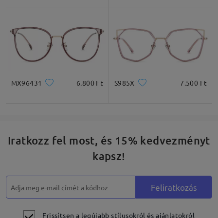
Négyzet
Kerek
Szív
Gyémánt
Ovális
MX96431
6.800 Ft
S985X
7.500 Ft
* Csak tájékoztató jellegű
Termékleírás
Iratkozz fel most, és 15% kedvezményt
kapsz!
Feliratkozás
Frissítsen a legújabb stílusokról és ajánlatokról