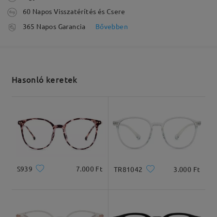
60 Napos Visszatérítés és Csere
véleményt
feldolgozási idő
Írjon egy véleményt
365 Napos Garancia
Bővebben
5-7 munkanap
részletek
Elküldve
Hasonló keretek
szállítási idő
5-7 munkanap
részletek
Kiszállítva
S939
7.000 Ft
TR81042
3.000 Ft
Arcforma:
Archossz:
Arcszélesség:
Szögletes és kerek
20cm/7.8in
22cm/8.6in
arcforma