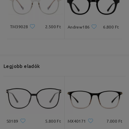
Termékméretek
TM39028
2.500 Ft
Andrew186
6.800 Ft
Teljes szélesség
Szárhossz
130mm/ 5.12in
138mm/ 5.43in
Legjobb eladók
Lencseszélesség
Lencsemagasság
Hídszélesség
50mm/ 1.97in
45mm/ 1.77in
20mm/ 0.79in
S0189
5.800 Ft
MX40171
7.000 Ft
Ajánlott arcformák