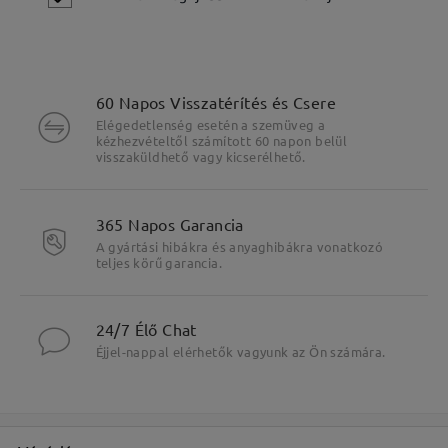
60 Napos Visszatérítés és Csere
Elégedetlenség esetén a szemüveg a
kézhezvételtől számított 60 napon belül
visszaküldhető vagy kicserélhető.
365 Napos Garancia
A gyártási hibákra és anyaghibákra vonatkozó
teljes körű garancia.
24/7 Élő Chat
Éjjel-nappal elérhetők vagyunk az Ön számára.
Fő jellemzők kiemelése