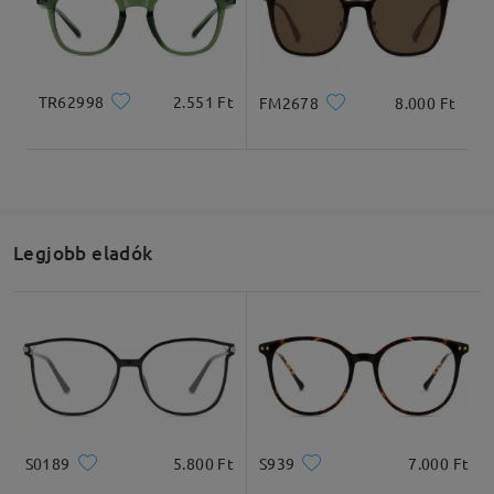
TR62998
2.551 Ft
FM2678
8.000 Ft
Teljes szélesség
Szárhossz
134mm/ 5.28in
140mm/ 5.51in
Legjobb eladók
Lencseszélesség
Lencsemagasság
Hídszélesség
51mm/ 2.01in
41mm/ 1.61in
19mm/ 0.75in
Ajánlott arcformák
S0189
5.800 Ft
S939
7.000 Ft