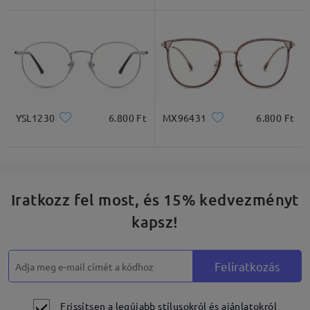
Négyzet
Kerek
Szív
Gyémánt
Ovális
* Csak tájékoztató jellegű
YSL1230
6.800 Ft
MX96431
6.800 Ft
Termékleírás
Iratkozz fel most, és 15% kedvezményt
kapsz!
Feliratkozás
Frissítsen a legújabb stílusokról és ajánlatokról