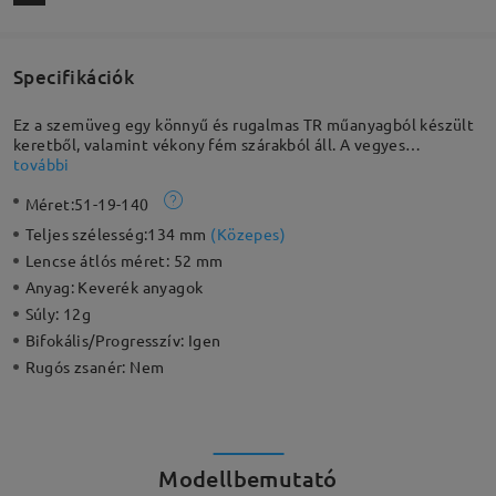
Specifikációk
Ez a szemüveg egy könnyű és rugalmas TR műanyagból készült
keretből, valamint vékony fém szárakból áll. A vegyes
anyaghasználat kifinomult kidolgozást tükröz, és
további
visszafogottan luxus hatást kelt. Magas dioptriájú vásárlóknak
Méret:
51-19-140
erősen ajánlott a teljes keretes változat, mivel a vastag
lencséket teljesen körülöleli a keret, így jobb stabilitást
Teljes szélesség:
134 mm
(
Közepes
)
biztosít.
Lencse átlós méret:
52 mm
Anyag:
Keverék anyagok
Súly:
12g
Bifokális/Progresszív:
Igen
Rugós zsanér:
Nem
Modellbemutató