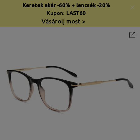
Keretek akár -60% + lencsék -20%
Kupon:
LAST60
Vásárolj most >