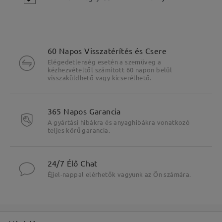
60 Napos Visszatérítés és Csere
Elégedetlenség esetén a szemüveg a
kézhezvételtől számított 60 napon belül
visszaküldhető vagy kicserélhető.
365 Napos Garancia
A gyártási hibákra és anyaghibákra vonatkozó
teljes körű garancia.
Fő jellemzők kiemelése
24/7 Élő Chat
Éjjel-nappal elérhetők vagyunk az Ön számára.