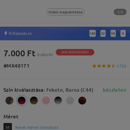
1/8
Videó megtekintése
Villámakció
13
D
22
07
59
:
:
:
7.000 Ft
26% KEDVEZMÉNY
9.486 Ft
#MX40171
1732
Szín kiválasztása
:
Fekete, Barna (C44)
készleten
Méret
M
Keret méret útmutató