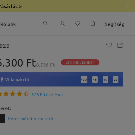
Vásárlás >
Rólunk
Segítség
929
6.300 Ft
28% KEDVEZMÉNY
8.756 Ft
Villámakció
13
D
16
49
25
:
:
:
676 Értékelések
éret:
L
Keret méret útmutató