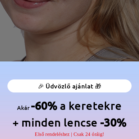
🎉 Üdvözlő ajánlat 🎁
-60%
a keretekre
Akár
+ minden lencse
-30%
Első rendeléshez | Csak 24 óráig!