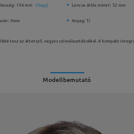
élesség:
136 mm
(
Nagy
)
Lencse átlós méret:
52 mm
anér:
Nem
Anyag:
Tr
dibbé tesz az áttetsző, vegyes színválasztékokkal. A kompakt integr
Modellbemutató