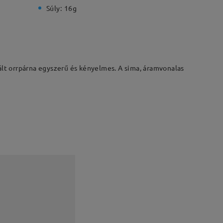
Súly:
16g
ált orrpárna egyszerű és kényelmes. A sima, áramvonalas