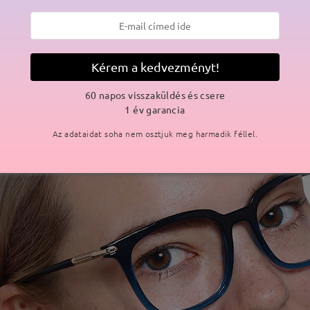
Kérem a kedvezményt!
60 napos visszaküldés és csere
1 év garancia
Az adataidat soha nem osztjuk meg harmadik féllel.