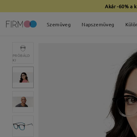
Akár -60% a k
Szemüveg
Napszemüveg
Külö
PRÓBÁLD
KI