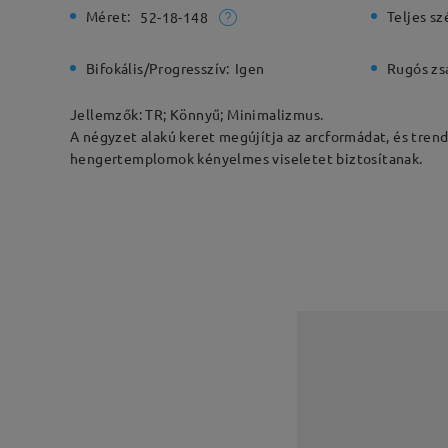
Méret:
Teljes sz
52-18-148
Bifokális/Progresszív:
Igen
Rugós zs
Jellemzők: TR; Könnyű; Minimalizmus.
A négyzet alakú keret megújítja az arcformádat, és tren
hengertemplomok kényelmes viseletet biztosítanak.