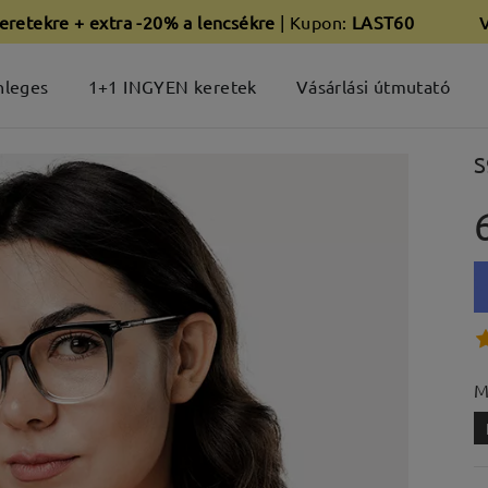
eretekre + extra -20% a lencsékre
| Kupon:
LAST60
nleges
1+1 INGYEN keretek
Vásárlási útmutató
S
M