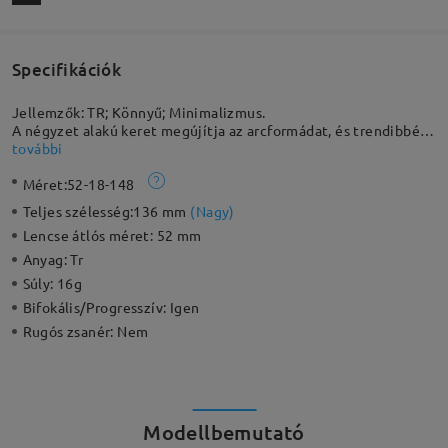
Specifikációk
Jellemzők: TR; Könnyű; Minimalizmus.
A négyzet alakú keret megújítja az arcformádat, és trendibbé
tesz az áttetsző, vegyes színválasztékokkal. A kompakt
további
integrált orrpárna egyszerű és kényelmes. A sima, áramvonalas
Méret:
52-18-148
hengertemplomok kényelmes viseletet biztosítanak.
Teljes szélesség:
136 mm
(
Nagy
)
Lencse átlós méret:
52 mm
Anyag:
Tr
Súly:
16g
Bifokális/Progresszív:
Igen
Rugós zsanér:
Nem
Modellbemutató