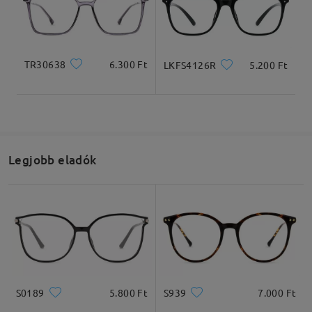
TR30638
6.300 Ft
LKFS4126R
5.200 Ft
Teljes szélesség
Szárhossz
136mm/ 5.35in
148mm/ 5.83in
Legjobb eladók
Lencseszélesség
Lencsemagasság
Hídszélesség
52mm/ 2.05in
44mm/ 1.73in
18mm/ 0.71in
Ajánlott arcformák
S0189
5.800 Ft
S939
7.000 Ft