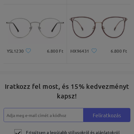
Négyzet
Kerek
Szív
Gyémánt
Ovális
* Csak tájékoztató jellegű
YSL1230
6.800 Ft
MX96431
6.800 Ft
Termékleírás
Iratkozz fel most, és 15% kedvezményt
kapsz!
Feliratkozás
Frissítsen a legújabb stílusokról és ajánlatokról