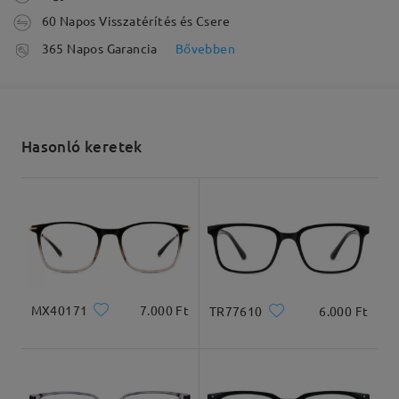
60 Napos Visszatérítés és Csere
feldolgozási idő
365 Napos Garancia
Bővebben
5-7 munkanap
részletek
Elküldve
Hasonló keretek
szállítási idő
5-7 munkanap
részletek
Arcforma:
Archossz:
Arcszélesség:
Kiszállítva
Szögletes és kerek
20cm/7.8in
22cm/8.6in
arcforma
MX40171
7.000 Ft
TR77610
6.000 Ft
Termékméretek