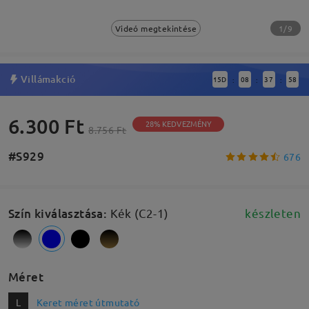
1/9
Videó megtekintése
Villámakció
15
D
08
37
57
:
:
:
6.300 Ft
28% KEDVEZMÉNY
8.756 Ft
#S929
676
Szín kiválasztása
:
Kék (C2-1)
készleten
Méret
L
Keret méret útmutató