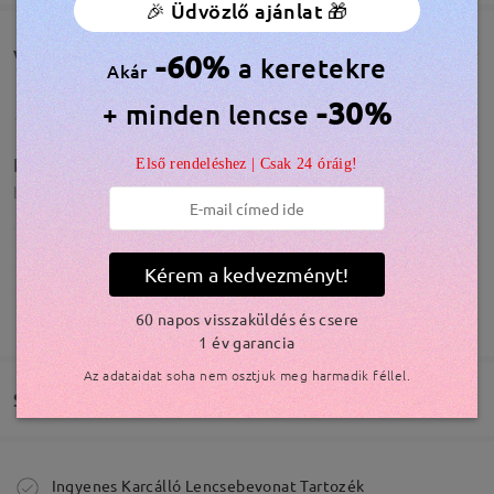
🎉 Üdvözlő ajánlat 🎁
Vásárlói vélemények(676)
-60%
a keretekre
Akár
-30%
+ minden lencse
Kicsit hosszú a szára, de nagyon jó.
Első rendeléshez | Csak 24 óráig!
by
Nóra
on
Apr 22 , 2026
Kérem a kedvezményt!
Olvassa el az összes
TOVÁBBIAK MEGJELENÍTÉSE
60 napos visszaküldés és csere
véleményt
Írjon egy véleményt
1 év garancia
Modellinformáció
Az adataidat soha nem osztjuk meg harmadik féllel.
Szállítás
Megrendelés leadva
Ingyenes Karcálló Lencsebevonat Tartozék