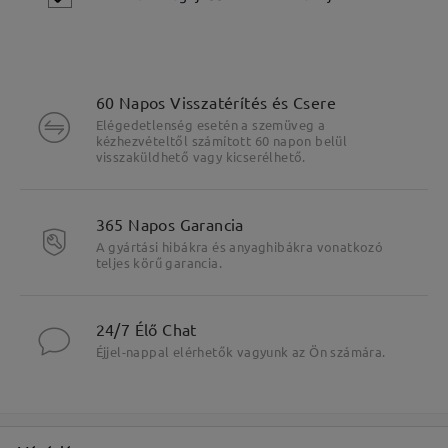
60 Napos Visszatérítés és Csere
Elégedetlenség esetén a szemüveg a
kézhezvételtől számított 60 napon belül
visszaküldhető vagy kicserélhető.
365 Napos Garancia
A gyártási hibákra és anyaghibákra vonatkozó
teljes körű garancia.
Fő jellemzők kiemelése
24/7 Élő Chat
Éjjel-nappal elérhetők vagyunk az Ön számára.