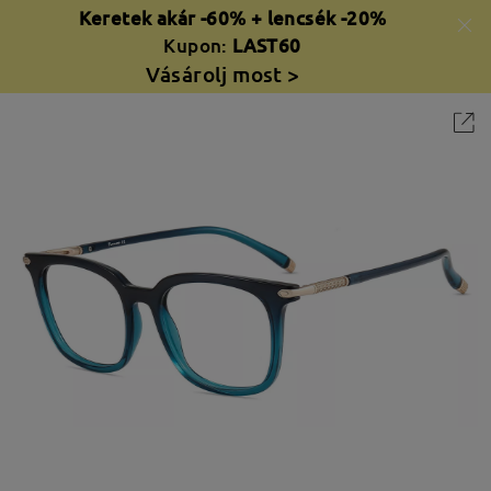
Keretek akár -60% + lencsék -20%
Kupon:
LAST60
Vásárolj most >