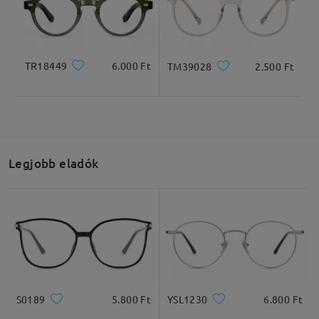
TR18449
6.000 Ft
TM39028
2.500 Ft
Teljes szélesség
Szárhossz
139mm
148mm
Legjobb eladók
Lencseszélesség
Lencsemagasság
Hídszélesség
52mm
49mm
18mm
Ajánlott arcformák
S0189
5.800 Ft
YSL1230
6.800 Ft