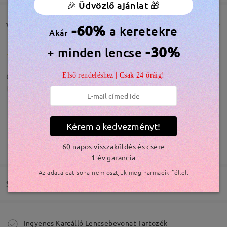
🎉 Üdvözlő ajánlat 🎁
Vásárlói vélemények(3865)
-60%
a keretekre
Akár
-30%
+ minden lencse
с(◕ヮ◕n)
Első rendeléshez | Csak 24 óráig!
by
Víctor
on
Aug 7 , 2026
Kérem a kedvezményt!
TOVÁBBIAK MEGJELENÍTÉSE
So pleased with my Firmoo glasses. These are
60 napos visszaküldés és csere
stylish and classic. Super lightweight and feels like
1 év garancia
Modellinformáció
the same quality as I've had from physical shops.
Az adataidat soha nem osztjuk meg harmadik féllel.
These fit my wide face, though sizing is confusing
Szállítás
since both the medium and wide frames I've got
are the same total width (about 140). Overall
satisfied and I'll be back for more glasses for sure
Megrendelés leadva
Ingyenes Karcálló Lencsebevonat Tartozék
by
Samantha
on
Aug 6 , 2026