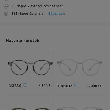
60 Napos Visszatérítés és Csere
feldolgozási idő
365 Napos Garancia
Bővebben
5-7 munkanap
részletek
Elküldve
Hasonló keretek
Olvassa el az összes
szállítási idő
véleményt
5-7 munkanap
részletek
Írjon egy véleményt
Arcforma:
Archossz:
Arcszélesség:
Kiszállítva
Szögletes és kerek
20cm
22cm
arcforma
DS8330
6.300 Ft
TR81042
3.000 Ft
Termékméretek