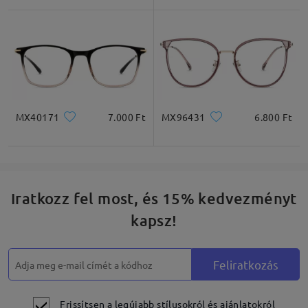
Négyzet
Kerek
Szív
Gyémánt
Ovális
* Csak tájékoztató jellegű
MX40171
7.000 Ft
MX96431
6.800 Ft
Termékleírás
Iratkozz fel most, és 15% kedvezményt
kapsz!
Feliratkozás
Frissítsen a legújabb stílusokról és ajánlatokról