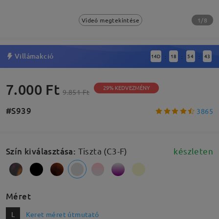
1/8
Videó megtekintése
Villámakció
14
D
18
54
43
:
:
:
7.000 Ft
29% KEDVEZMÉNY
9.851 Ft
#S939
3865
Szín kiválasztása
:
Tiszta (C3-F)
készleten
Méret
L
Keret méret útmutató