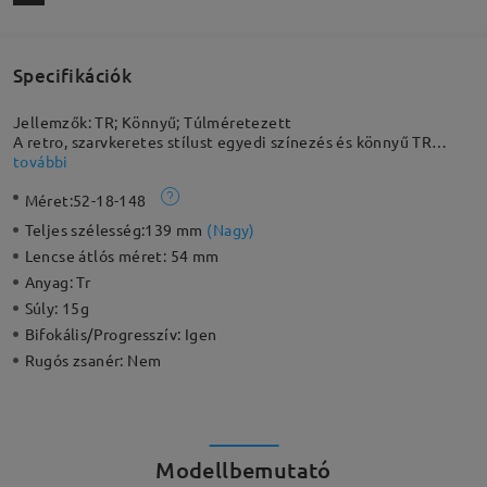
Specifikációk
Jellemzők: TR; Könnyű; Túlméretezett
A retro, szarvkeretes stílust egyedi színezés és könnyű TR
anyag emeli modern szintre. A rugalmas anyag törhetetlenné
további
teszi a keretet. Ez a divatos, túlméretezett szemüvegkeret
Méret:
52-18-148
kényelmet és karakteres megjelenést biztosít. A kúp alakú
zsanér is különlegessé teszi.
Teljes szélesség:
139 mm
(
Nagy
)
Lencse átlós méret:
54 mm
Anyag:
Tr
Súly:
15g
Bifokális/Progresszív:
Igen
Rugós zsanér:
Nem
Modellbemutató