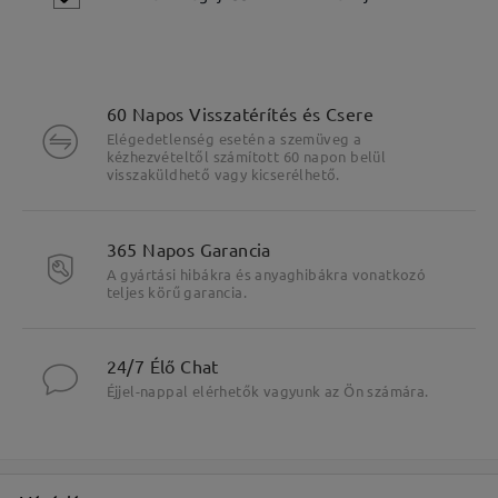
60 Napos Visszatérítés és Csere
Elégedetlenség esetén a szemüveg a
kézhezvételtől számított 60 napon belül
visszaküldhető vagy kicserélhető.
365 Napos Garancia
A gyártási hibákra és anyaghibákra vonatkozó
teljes körű garancia.
Fő jellemzők kiemelése
24/7 Élő Chat
Éjjel-nappal elérhetők vagyunk az Ön számára.