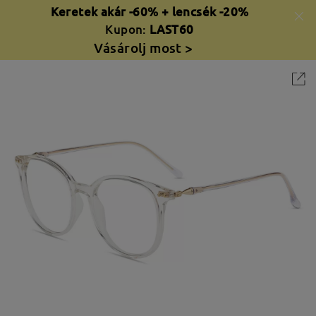
Keretek akár -60% + lencsék -20%
Kupon:
LAST60
Vásárolj most >