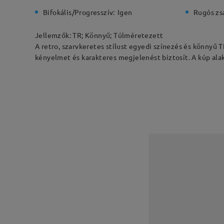
Bifokális/Progresszív:
Igen
Rugós zs
Jellemzők: TR; Könnyű; Túlméretezett
A retro, szarvkeretes stílust egyedi színezés és könnyű
kényelmet és karakteres megjelenést biztosít. A kúp alak