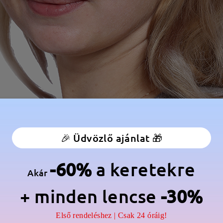
🎉 Üdvözlő ajánlat 🎁
-60%
a keretekre
Akár
+ minden lencse
-30%
Első rendeléshez | Csak 24 óráig!