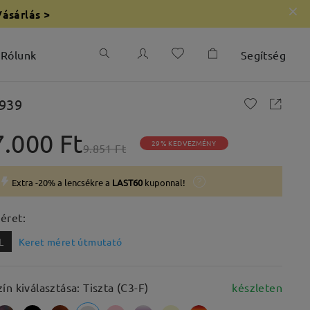
Vásárlás >
Rólunk
Segítség
939
7.000 Ft
29% KEDVEZMÉNY
9.851 Ft
Extra -20% a lencsékre a
LAST60
kuponnal!
éret:
L
Keret méret útmutató
zín kiválasztása: Tiszta (C3-F)
készleten