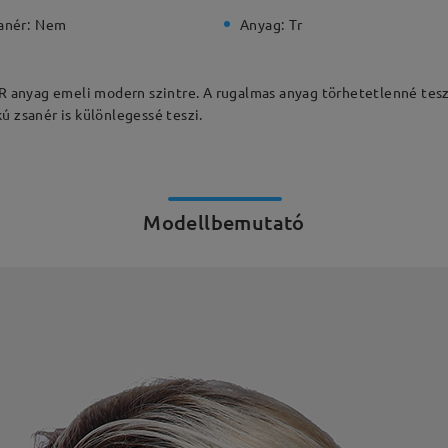
anér:
Nem
Anyag:
Tr
 TR anyag emeli modern szintre. A rugalmas anyag törhetetlenné tes
ú zsanér is különlegessé teszi.
Modellbemutató