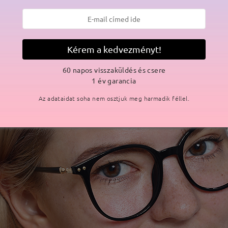
Kérem a kedvezményt!
60 napos visszaküldés és csere
1 év garancia
Az adataidat soha nem osztjuk meg harmadik féllel.