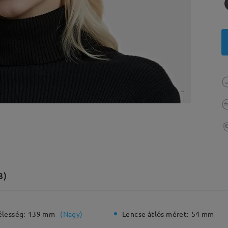
3)
élesség:
139 mm
(
Nagy
)
Lencse átlós méret:
54 mm