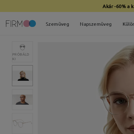
Akár -60% a k
Szemüveg
Napszemüveg
Külö
PRÓBÁLD
KI