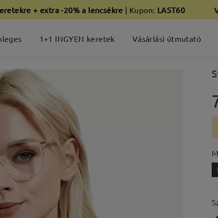
eretekre + extra -20% a lencsékre
| Kupon:
LAST60
nleges
1+1 INGYEN keretek
Vásárlási útmutató
S
M
S