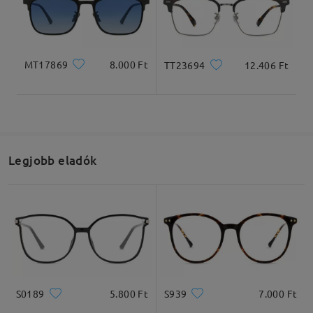
MT17869
8.000 Ft
TT23694
12.406 Ft
Teljes szélesség
Szárhossz
130mm/ 5.12in
150mm/ 5.91in
Legjobb eladók
Lencseszélesség
Lencsemagasság
Hídszélesség
51mm/ 2.01in
43mm/ 1.69in
19mm/ 0.75in
Ajánlott arcformák
S0189
5.800 Ft
S939
7.000 Ft