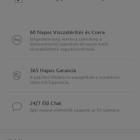
60 Napos Visszatérítés és Csere
Elégedetlenség esetén a szemüveg a
kézhezvételtől számított 60 napon belül
visszaküldhető vagy kicserélhető.
365 Napos Garancia
A gyártási hibákra és anyaghibákra vonatkozó
teljes körű garancia.
Fő jellemzők kiemelése
24/7 Élő Chat
Éjjel-nappal elérhetők vagyunk az Ön számára.