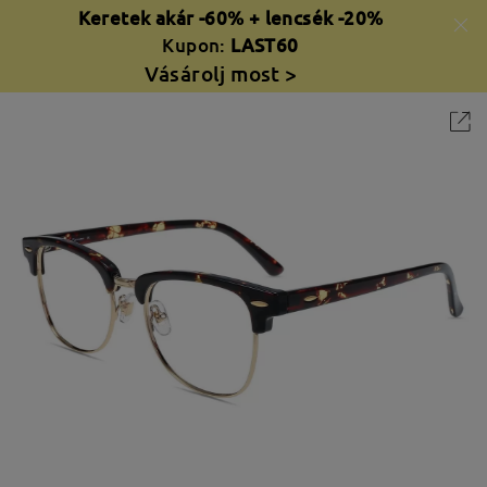
Keretek akár -60% + lencsék -20%
Kupon:
LAST60
Vásárolj most >