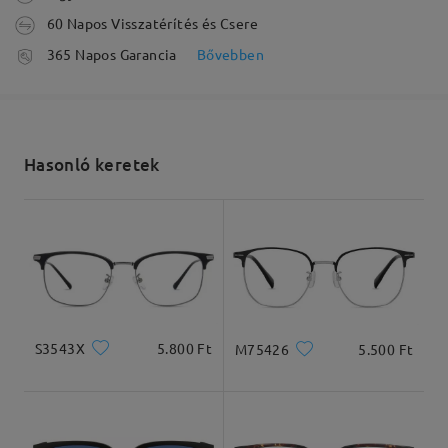
60 Napos Visszatérítés és Csere
feldolgozási idő
365 Napos Garancia
Bővebben
5-7 munkanap
részletek
Olvassa el az összes
Elküldve
véleményt
Hasonló keretek
Írjon egy véleményt
szállítási idő
5-7 munkanap
részletek
Arcforma:
Archossz:
Arcszélesség:
Kiszállítva
Szögletes és kerek
20cm/7.8in
22cm/8.6in
arcforma
S3543X
5.800 Ft
M75426
5.500 Ft
Termékméretek