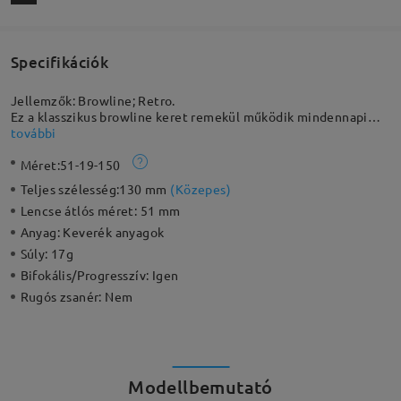
Specifikációk
Jellemzők: Browline; Retro.
Ez a klasszikus browline keret remekül működik mindennapi
használatra, de napszemüvegként is kiváló választás. A retro
további
stílusú keret tökéletesen illeszkedik a mindennapi öltözékhez.
Méret:
51-19-150
Ez a könnyű keret még a hagyományos teljes keretes
változatnál is könnyebb, így minden arcformához előnyös
Teljes szélesség:
130 mm
(
Közepes
)
Lencse átlós méret:
51 mm
Anyag:
Keverék anyagok
Súly:
17g
Bifokális/Progresszív:
Igen
Rugós zsanér:
Nem
Modellbemutató