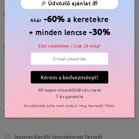
🎉 Üdvözlő ajánlat 🎁
Vásárlói vélemények(804)
-60%
a keretekre
Akár
-30%
+ minden lencse
(❀´ ˘ `❀)
Első rendeléshez | Csak 24 óráig!
by
Víctor
on
Aug 7 , 2026
Kérem a kedvezményt!
TOVÁBBIAK MEGJELENÍTÉSE
Fall in love with this new glasses
60 napos visszaküldés és csere
1 év garancia
by
Ailyn Lizarraga
on
Aug 4 , 2026
Modellinformáció
Az adataidat soha nem osztjuk meg harmadik féllel.
Szállítás
Megrendelés leadva
Ingyenes Karcálló Lencsebevonat Tartozék