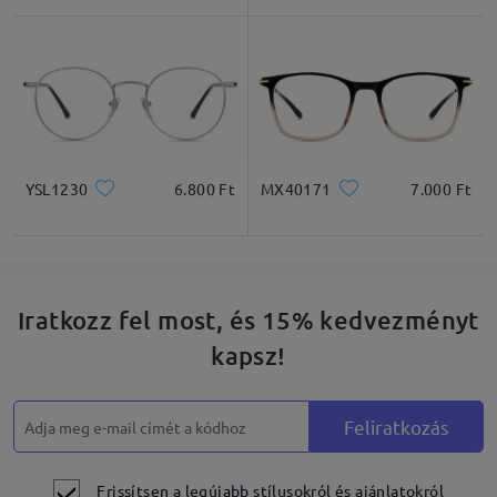
Négyzet
Kerek
Szív
Gyémánt
Ovális
* Csak tájékoztató jellegű
YSL1230
6.800 Ft
MX40171
7.000 Ft
Termékleírás
Iratkozz fel most, és 15% kedvezményt
kapsz!
Feliratkozás
Frissítsen a legújabb stílusokról és ajánlatokról