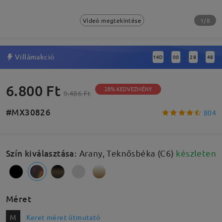
1/8
Videó megtekintése
Villámakció
14
D
00
28
47
:
:
:
6.800 Ft
28% KEDVEZMÉNY
9.486 Ft
#MX30826
804
Szín kiválasztása
:
Arany, Teknősbéka (C6)
készleten
Méret
M
Keret méret útmutató