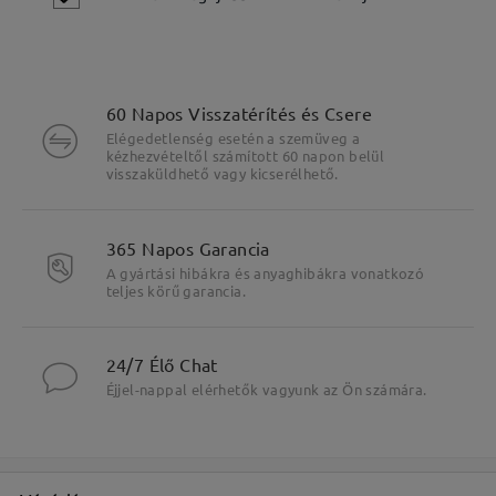
60 Napos Visszatérítés és Csere
Elégedetlenség esetén a szemüveg a
kézhezvételtől számított 60 napon belül
visszaküldhető vagy kicserélhető.
365 Napos Garancia
A gyártási hibákra és anyaghibákra vonatkozó
teljes körű garancia.
Fő jellemzők kiemelése
24/7 Élő Chat
Éjjel-nappal elérhetők vagyunk az Ön számára.