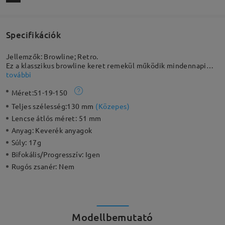
Specifikációk
Jellemzők: Browline; Retro.
Ez a klasszikus browline keret remekül működik mindennapi
használatra, de napszemüvegként is kiváló választás. A retro
további
stílusú keret tökéletesen illeszkedik a mindennapi öltözékhez.
Méret:
51-19-150
Ez a könnyű keret még a hagyományos teljes keretes
változatnál is könnyebb, így minden arcformához előnyös
Teljes szélesség:
130 mm
(
Közepes
)
Lencse átlós méret:
51 mm
Anyag:
Keverék anyagok
Súly:
17g
Bifokális/Progresszív:
Igen
Rugós zsanér:
Nem
Modellbemutató