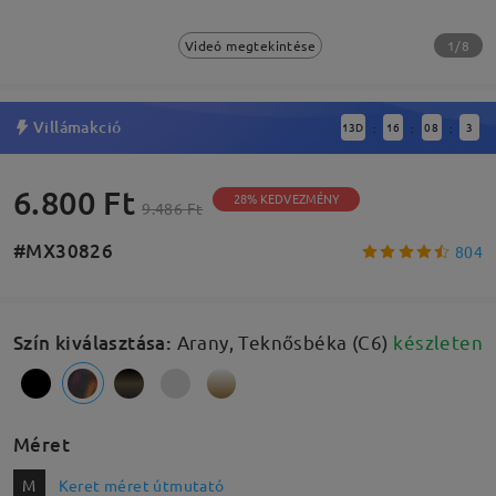
1/8
Videó megtekintése
Villámakció
13
D
16
08
2
:
:
:
6.800 Ft
28% KEDVEZMÉNY
9.486 Ft
#MX30826
804
Szín kiválasztása
:
Arany, Teknősbéka (C6)
készleten
Méret
M
Keret méret útmutató