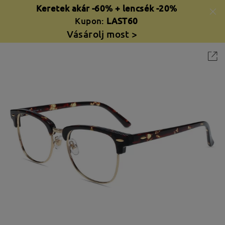
Keretek akár -60% + lencsék -20%
Kupon:
LAST60
Vásárolj most >