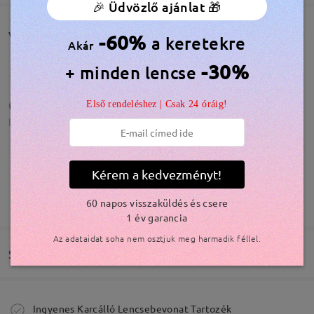
🎉 Üdvözlő ajánlat 🎁
Vásárlói vélemények(804)
-60%
a keretekre
Akár
-30%
+ minden lencse
(❀´ ˘ `❀)
Első rendeléshez | Csak 24 óráig!
by
Víctor
on
Aug 7 , 2026
Kérem a kedvezményt!
TOVÁBBIAK MEGJELENÍTÉSE
Fall in love with this new glasses
60 napos visszaküldés és csere
1 év garancia
by
Ailyn Lizarraga
on
Aug 4 , 2026
Modellinformáció
Az adataidat soha nem osztjuk meg harmadik féllel.
Szállítás
Megrendelés leadva
Ingyenes Karcálló Lencsebevonat Tartozék