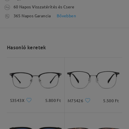
60 Napos Visszatérítés és Csere
feldolgozási idő
365 Napos Garancia
Bővebben
5-7 munkanap
részletek
Olvassa el az összes
Elküldve
véleményt
Hasonló keretek
Írjon egy véleményt
szállítási idő
5-7 munkanap
részletek
Arcforma:
Archossz:
Arcszélesség:
Kiszállítva
Szögletes és kerek
20cm/7.8in
22cm/8.6in
arcforma
S3543X
5.800 Ft
M75426
5.500 Ft
Termékméretek