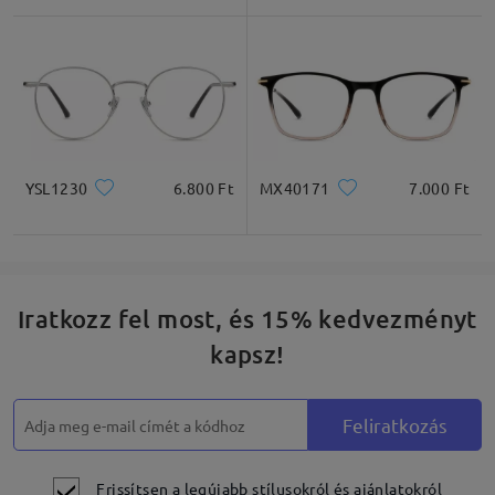
Négyzet
Kerek
Szív
Gyémánt
Ovális
* Csak tájékoztató jellegű
YSL1230
6.800 Ft
MX40171
7.000 Ft
Termékleírás
Iratkozz fel most, és 15% kedvezményt
kapsz!
Feliratkozás
Frissítsen a legújabb stílusokról és ajánlatokról