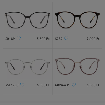
Lencseszélesség
Lencsemagasság
Hídszélesség
51mm/ 2.01in
45mm/ 1.77in
17mm/ 0.67in
Ajánlott arcformák
S0189
5.800 Ft
S939
7.000 Ft
Négyzet
Kerek
Szív
Gyémánt
Ovális
* Csak tájékoztató jellegű
YSL1230
6.800 Ft
MX96431
6.800 Ft
Termékleírás