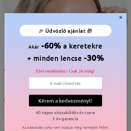
×
🎉 Üdvözlő ajánlat 🎁
-60%
a keretekre
TOVÁBBIAK MEGJELENÍTÉSE
Akár
-30%
+ minden lencse
Vásárlói vélemények(1253)
Első rendeléshez | Csak 24 óráig!
Received
Kérem a kedvezményt!
by
Emma Mitchell
on
Aug 7 , 2026
60 napos visszaküldés és csere
1 év garancia
Az adataidat soha nem osztjuk meg harmadik féllel.