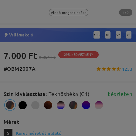
1/9
Videó megtekintése
Villámakció
15
D
00
52
19
:
:
:
7.000 Ft
29% KEDVEZMÉNY
9.851 Ft
#OBM2007A
1253
Szín kiválasztása
:
Teknősbéka (C1)
készleten
Méret
S
Keret méret útmutató