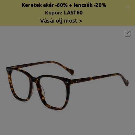
Keretek akár -60% + lencsék -20%
Kupon:
LAST60
Vásárolj most >