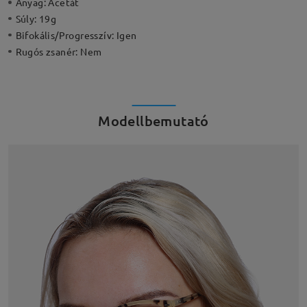
Anyag:
Acetát
Súly:
19g
Bifokális/Progresszív:
Igen
Rugós zsanér:
Nem
Modellbemutató