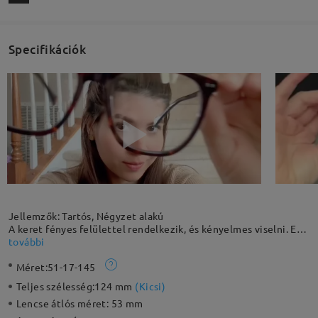
Specifikációk
Jellemzők: Tartós, Négyzet alakú
A keret fényes felülettel rendelkezik, és kényelmes viselni. Ez a
túlméretezett négyzet keret alkalmas a kerek arcformához,
további
egyensúlyt teremtve egy szögletesebb megjelenéssel. Az
Méret:
51-17-145
beépített szegecsek zökkenőmentes dizájnja csinos
kiemeléseket ad a mindennapi megjelenéshez, ötvözve a
Teljes szélesség:
124 mm
(
Kicsi
)
tartósságot és a stílust.
Lencse átlós méret:
53 mm