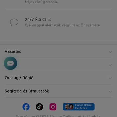
teljes körű garancia.
Fő jellemzők kiemelése
24/7 Élő Chat
Éjjel-nappal elérhetők vagyunk az Ön számára.
Vásárlás
Cég
Ország / Régió
Segítség és útmutatók
Szerzői jog ©
2026
Firmoo Online optikai áruház.