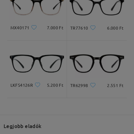
Arcforma:
Archossz:
Arcszélesség:
Kiszállítva
Szögletes és kerek
20cm/7.8in
22cm/8.6in
arcforma
MX40171
7.000 Ft
TR77610
6.000 Ft
Termékméretek
LKFS4126R
5.200 Ft
TR62998
2.551 Ft
Teljes szélesség
Szárhossz
124mm/ 4.88in
145mm/ 5.71in
Legjobb eladók