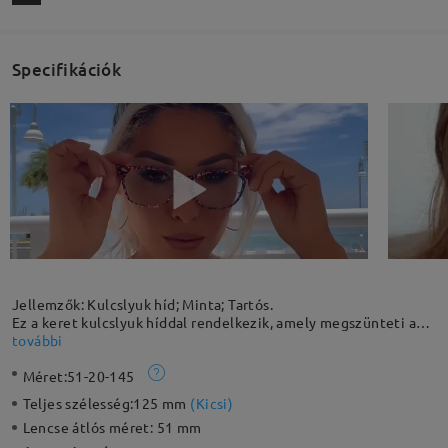
Specifikációk
Jellemzők: Kulcslyuk híd; Minta; Tartós.
Ez a keret kulcslyuk híddal rendelkezik, amely megszünteti a
nyomást az orr tetején. Ez a könnyű keret minden alkalomra
további
nagyszerű, és az egyedi minta divatos kiemeléseket ad a
Méret:
51-20-145
mindennapi megjelenéshez. Kérjük, vegye figyelembe: Az
eyeglasses valódi mintája kissé eltérhet a képen láthatótól.
Teljes szélesség:
125 mm
(
Kicsi
)
Lencse átlós méret:
51 mm