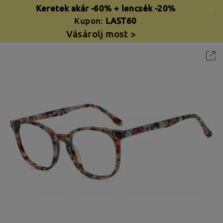
Keretek akár -60% + lencsék -20%
Kupon:
LAST60
Vásárolj most >