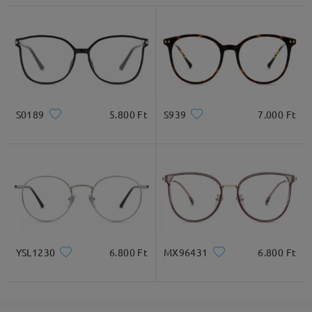
Lencseszélesség
Lencsemagasság
Hídszélesség
51mm/ 2.01in
43mm/ 1.69in
20mm/ 0.79in
Ajánlott arcformák
S0189
5.800 Ft
S939
7.000 Ft
Négyzet
Kerek
Szív
Gyémánt
Ovális
* Csak tájékoztató jellegű
YSL1230
6.800 Ft
MX96431
6.800 Ft
Termékleírás