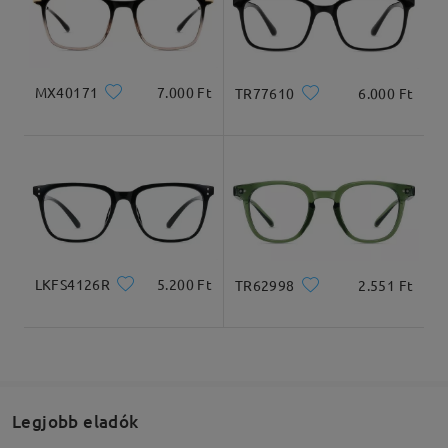
Arcforma:
Archossz:
Arcszélesség:
Kiszállítva
Szögletes és kerek
20cm/7.8in
22cm/8.6in
arcforma
MX40171
7.000 Ft
TR77610
6.000 Ft
Termékméretek
LKFS4126R
5.200 Ft
TR62998
2.551 Ft
Teljes szélesség
Szárhossz
125mm/ 4.92in
145mm/ 5.71in
Legjobb eladók