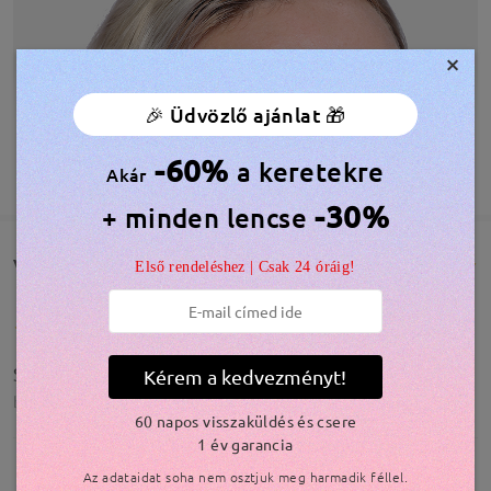
×
🎉 Üdvözlő ajánlat 🎁
-60%
a keretekre
TOVÁBBIAK MEGJELENÍTÉSE
Akár
-30%
+ minden lencse
Vásárlói vélemények(1346)
Első rendeléshez | Csak 24 óráig!
Szuper!
Kérem a kedvezményt!
by
Nóra
on
Apr 22 , 2026
60 napos visszaküldés és csere
1 év garancia
Az adataidat soha nem osztjuk meg harmadik féllel.
Olvassa el az összes