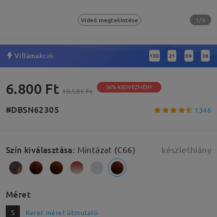
1/9
Videó megtekintése
Villámakció
13
D
21
09
35
:
:
:
6.800 Ft
36% KEDVEZMÉNY
10.581 Ft
#DBSN62305
1346
Szín kiválasztása
:
Mintázat (C66)
készlethiány
Méret
S
Keret méret útmutató