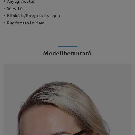
Anyag:
Acetát
Súly:
17g
Bifokális/Progresszív:
Igen
Rugós zsanér:
Nem
Modellbemutató