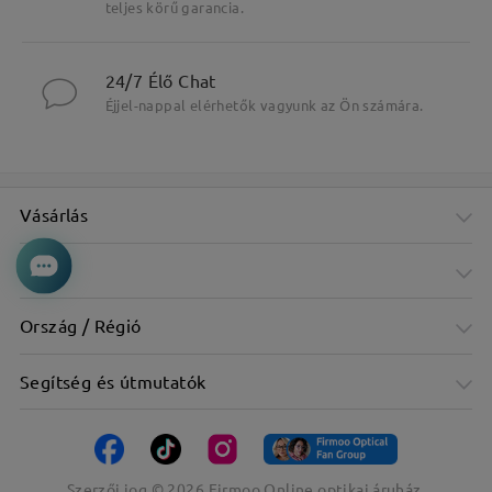
teljes körű garancia.
Fő jellemzők kiemelése
24/7 Élő Chat
Éjjel-nappal elérhetők vagyunk az Ön számára.
Vásárlás
Cég
Ország / Régió
Segítség és útmutatók
Szerzői jog ©
2026
Firmoo Online optikai áruház.