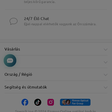
teljes körű garancia.
Fő jellemzők kiemelése
24/7 Élő Chat
Éjjel-nappal elérhetők vagyunk az Ön számára.
Vásárlás
Cég
Ország / Régió
Segítség és útmutatók
Szerzői jog ©
2026
Firmoo Online optikai áruház.