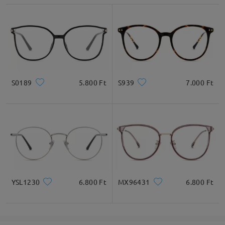
Lencseszélesség
Lencsemagasság
Hídszélesség
51mm/ 2.01in
43mm/ 1.69in
20mm/ 0.79in
Ajánlott arcformák
S0189
5.800 Ft
S939
7.000 Ft
Négyzet
Kerek
Szív
Gyémánt
Ovális
* Csak tájékoztató jellegű
YSL1230
6.800 Ft
MX96431
6.800 Ft
Termékleírás