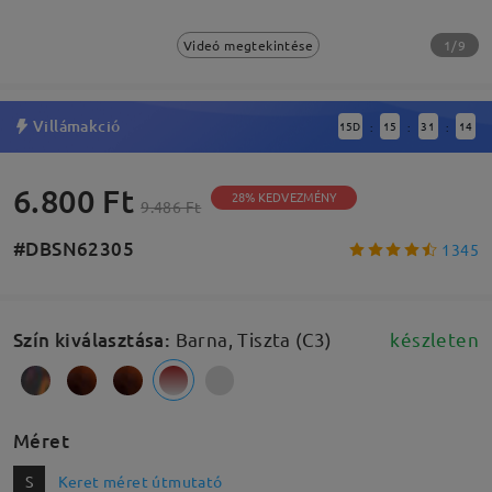
1/9
Videó megtekintése
Villámakció
15
D
15
31
13
:
:
:
6.800 Ft
28% KEDVEZMÉNY
9.486 Ft
#DBSN62305
1345
Szín kiválasztása
:
Barna, Tiszta (C3)
készleten
Méret
S
Keret méret útmutató