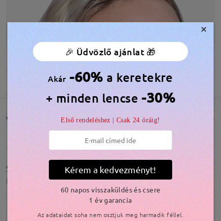
×
🎉 Üdvözlő ajánlat 🎁
-60%
a keretekre
TOVÁBBIAK MEGJELENÍTÉSE
Akár
-30%
+ minden lencse
Vásárlói vélemények(1345)
Első rendeléshez | Csak 24 óráig!
Szuper!
Kérem a kedvezményt!
by
Nóra
on
Apr 22 , 2026
60 napos visszaküldés és csere
1 év garancia
Az adataidat soha nem osztjuk meg harmadik féllel.
Olvassa el az összes