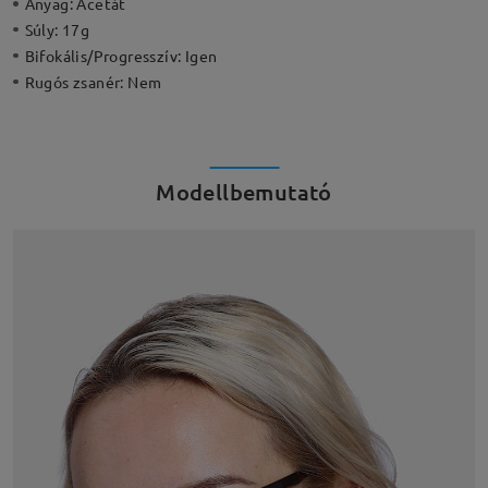
Anyag:
Acetát
Súly:
17g
Bifokális/Progresszív:
Igen
Rugós zsanér:
Nem
Modellbemutató