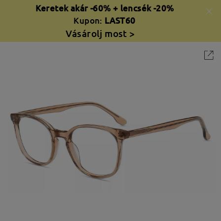
Keretek akár -60% + lencsék -20%
Kupon:
LAST60
Vásárolj most >