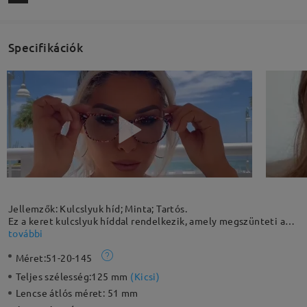
Specifikációk
Jellemzők: Kulcslyuk híd; Minta; Tartós.
Ez a keret kulcslyuk híddal rendelkezik, amely megszünteti a
nyomást az orr tetején. Ez a könnyű keret minden alkalomra
további
nagyszerű, és az egyedi minta divatos kiemeléseket ad a
Méret:
51-20-145
mindennapi megjelenéshez. Kérjük, vegye figyelembe: Az
eyeglasses valódi mintája kissé eltérhet a képen láthatótól.
Teljes szélesség:
125 mm
(
Kicsi
)
Lencse átlós méret:
51 mm