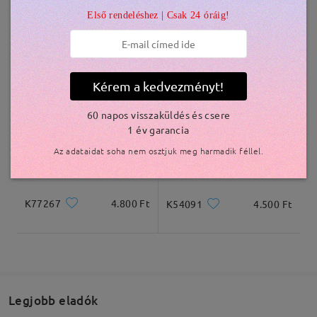
Első rendeléshez | Csak 24 óráig!
Kiszállítva
TR15636
6.000 Ft
K48300
4.800 Ft
Kérem a kedvezményt!
60 napos visszaküldés és csere
1 év garancia
Az adataidat soha nem osztjuk meg harmadik féllel.
K77267
4.800 Ft
K54091
4.500 Ft
Legjobb eladók