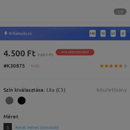
1/6
Villámakció
14
D
15
33
7
:
:
:
4.500 Ft
41% KEDVEZMÉNY
7.661 Ft
#K30875
0
K
I
D
S
Szín kiválasztása
:
Lila (C5)
készlethiány
Méret
S
Keret méret útmutató