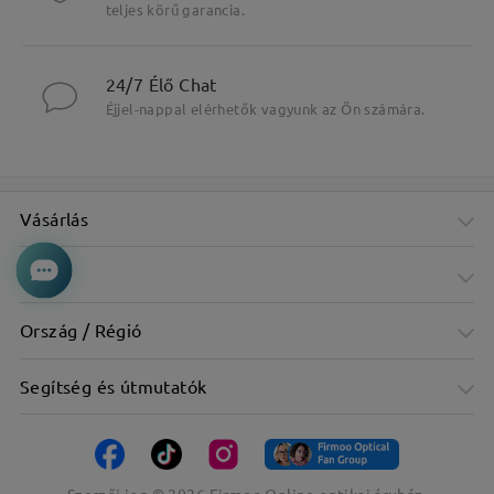
teljes körű garancia.
24/7 Élő Chat
Éjjel-nappal elérhetők vagyunk az Ön számára.
Vásárlás
Cég
Ország / Régió
Segítség és útmutatók
Szerzői jog ©
2026
Firmoo Online optikai áruház.