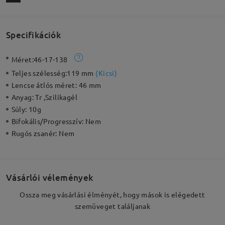
Specifikációk
Méret:
46-17-138
Teljes szélesség:
119 mm
(
Kicsi
)
Lencse átlós méret:
46 mm
Anyag:
Tr ,Szilikagél
Súly:
10g
Bifokális/Progresszív:
Nem
Rugós zsanér:
Nem
Vásárlói vélemények
Ossza meg vásárlási élményét, hogy mások is elégedett
szemüveget találjanak