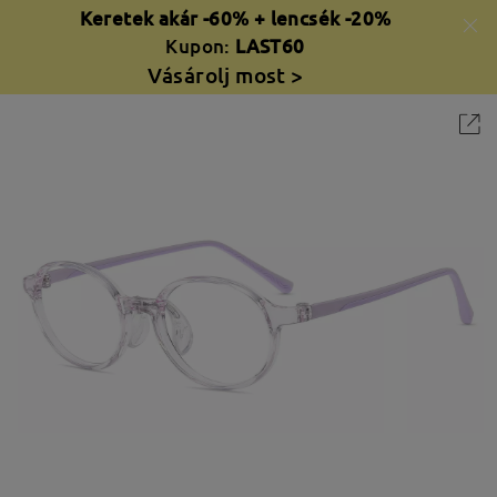
Keretek akár -60% + lencsék -20%
Kupon:
LAST60
Vásárolj most >