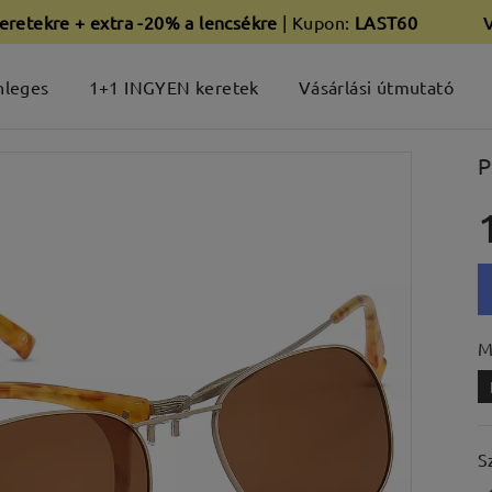
eretekre + extra -20% a lencsékre
| Kupon:
LAST60
nleges
1+1 INGYEN keretek
Vásárlási útmutató
P
M
S