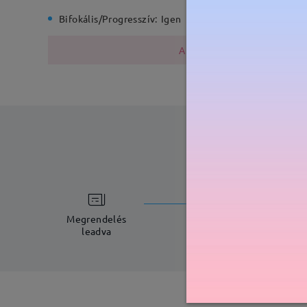
Bifokális/Progresszív:
Igen
Rugós zs
A fémszerkezet nikkelt tarta
feldolgoz
5-7 munkana
Megrendelés
leadva