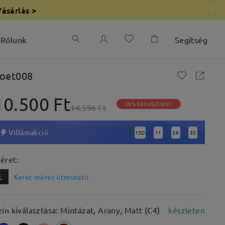
Vásárlás >
Rólunk
Segítség
oet008
10.500 Ft
28% KEDVEZMÉNY
14.596 Ft
Villámakció
15
D
11
36
32
:
:
:
éret:
L
Keret méret útmutató
zín kiválasztása: Mintázat, Arany, Matt (C4)
készleten