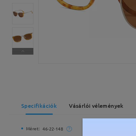
Specifikációk
Vásárlói vélemények
Méret:
Teljes sz
46-22-148