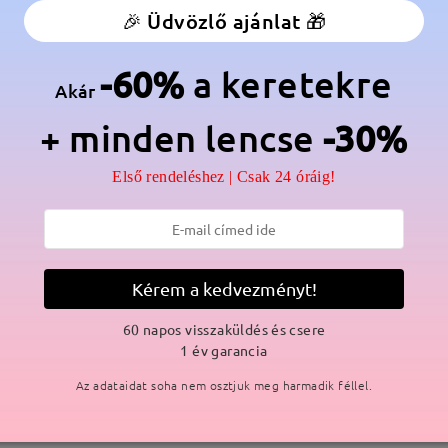
🎉 Üdvözlő ajánlat 🎁
anér:
Nem
Anyag:
Acetát ,Fém
-60%
a keretekre
lmaz a gyártási folyamat miatt. Nikkelallergiás vásárlók legyenek e
Akár
+ minden lencse
-30%
Első rendeléshez | Csak 24 óráig!
SZÁLLÍTÁS
ási idő
Kérem a kedvezményt!
p
részletek
5
Elküldve
60 napos visszaküldés és csere
1 év garancia
Az adataidat soha nem osztjuk meg harmadik féllel.