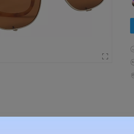
élesség:
139 mm
(
Nagy
)
Lencse átlós méret:
47 mm