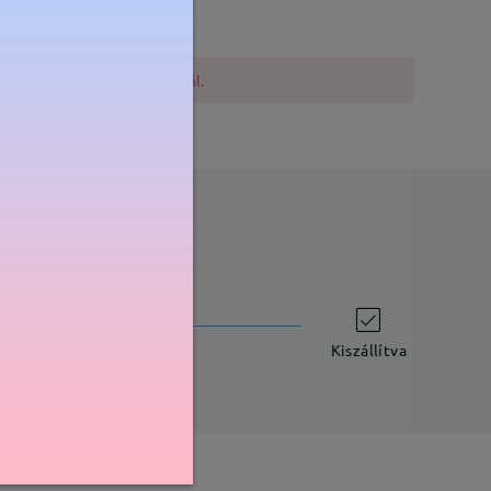
lővigyázatosak a vásárlásnál.
szállítási idő
-7 munkanap
részletek
Kiszállítva