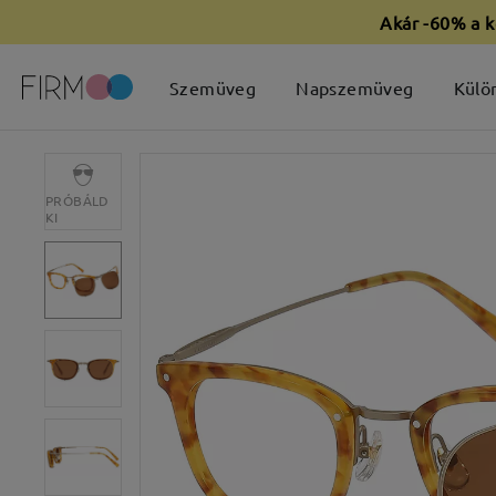
Akár -60% a k
Szemüveg
Napszemüveg
Külö
PRÓBÁLD
KI