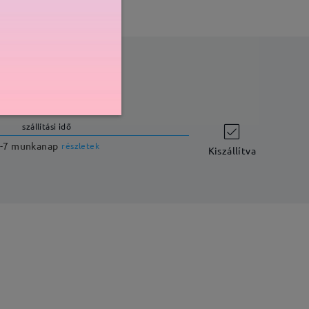
szállítási idő
-7 munkanap
részletek
Kiszállítva