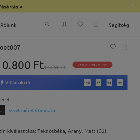
Vásárlás >
Rólunk
Segítség
oet007
10.800 Ft
26% KEDVEZMÉNY
14.596 Ft
Villámakció
14
D
17
43
43
:
:
:
éret:
L
Keret méret útmutató
zín kiválasztása: Teknősbéka, Arany, Matt (C2)