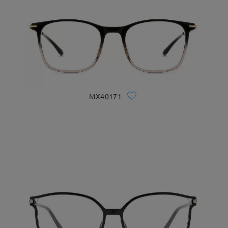
MX40171