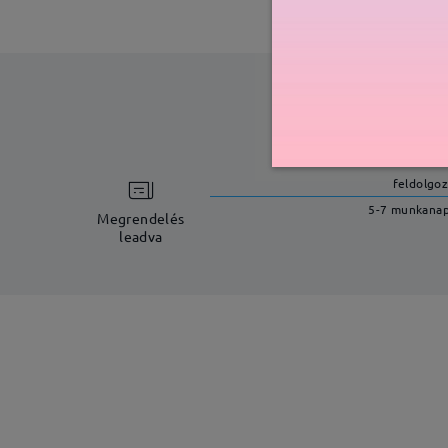
feldolgoz
5-7 munkana
Megrendelés
leadva