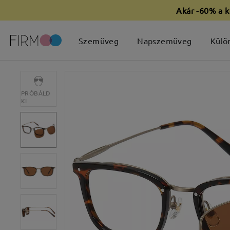
Akár -60% a k
Szemüveg
Napszemüveg
Külö
PRÓBÁLD
KI