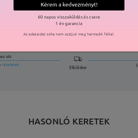
Kérem a kedvezményt!
60 napos visszaküldés és csere
1 év garancia
SZÁLLÍTÁS
Az adataidat soha nem osztjuk meg harmadik féllel.
ási idő
p
részletek
5
Elküldve
HASONLÓ KERETEK