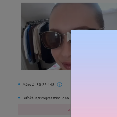
Méret:
Teljes sz
50-22-148
Bifokális/Progresszív:
Igen
Rugós zs
A fémszerkezet nikkelt tarta