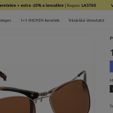
eretekre + extra -20% a lencsékre
| Kupon:
LAST60
nleges
1+1 INGYEN keretek
Vásárlási útmutató
P
M
S