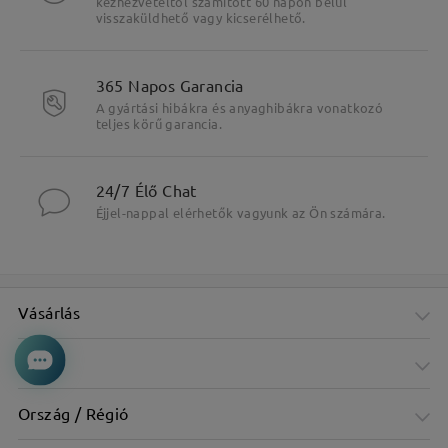
kézhezvételtől számított 60 napon belül
visszaküldhető vagy kicserélhető.
365 Napos Garancia
A gyártási hibákra és anyaghibákra vonatkozó
teljes körű garancia.
24/7 Élő Chat
Éjjel-nappal elérhetők vagyunk az Ön számára.
Vásárlás
Cég
Ország / Régió