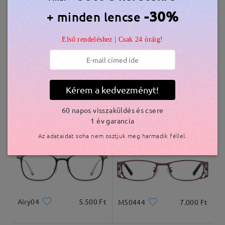
Hasonló keretek
-30%
+ minden lencse
szállítási idő
Első rendeléshez | Csak 24 óráig!
5-7 munkanap
részletek
Kiszállítva
Kérem a kedvezményt!
KXN1038
5.800 Ft
AC49000
2.500 Ft
60 napos visszaküldés és csere
1 év garancia
Az adataidat soha nem osztjuk meg harmadik féllel.
Airy04
5.500 Ft
M50444
7.000 Ft