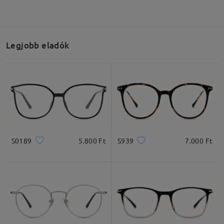
Legjobb eladók
S0189
5.800 Ft
S939
7.000 Ft