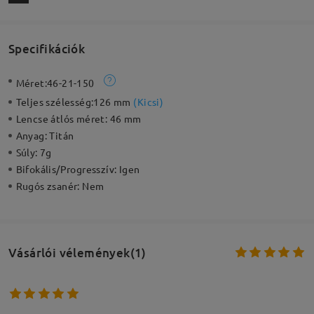
Specifikációk
Méret:
46-21-150
Teljes szélesség:
126 mm
(
Kicsi
)
Lencse átlós méret:
46 mm
Anyag:
Titán
Súly:
7g
Bifokális/Progresszív:
Igen
Rugós zsanér:
Nem
Vásárlói vélemények(1)