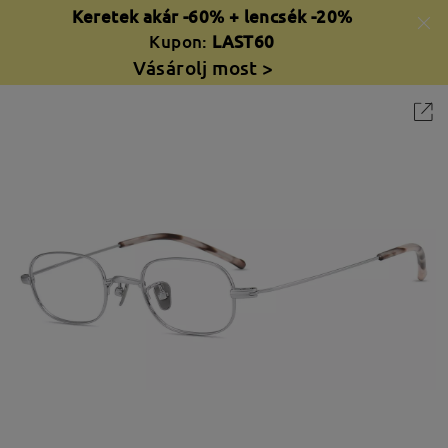
Keretek akár -60% + lencsék -20%
Kupon:
LAST60
Vásárolj most >