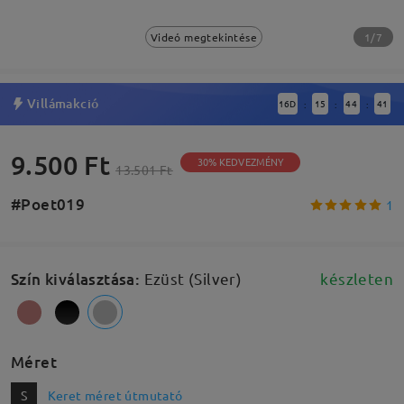
1/7
Videó megtekintése
Villámakció
16
D
15
44
41
:
:
:
9.500 Ft
30% KEDVEZMÉNY
13.501 Ft
#Poet019
1
Szín kiválasztása
:
Ezüst (Silver)
készleten
Méret
S
Keret méret útmutató