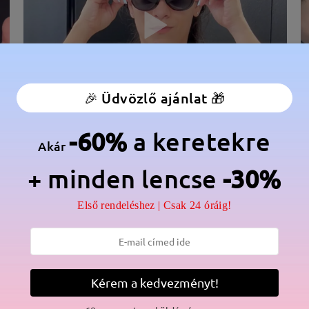
🎉 Üdvözlő ajánlat 🎁
-60%
a keretekre
Akár
élesség:
144 mm
(
Nagy
)
Lencse átlós méret:
46 mm
+ minden lencse
-30%
anér:
Nem
Anyag:
Acetát ,Fém
Első rendeléshez | Csak 24 óráig!
lmaz a gyártási folyamat miatt. Nikkelallergiás vásárlók legyenek e
Kérem a kedvezményt!