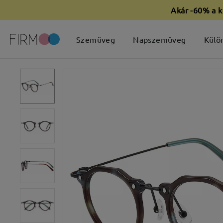
Akár -60% a k
Szemüveg
Napszemüveg
Külö