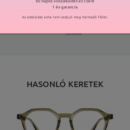
60 napos visszaküldés és csere
SZÁLLÍTÁS
1 év garancia
Az adataidat soha nem osztjuk meg harmadik féllel.
ási idő
p
részletek
5
Elküldve
HASONLÓ KERETEK