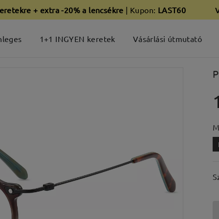
eretekre + extra -20% a lencsékre
| Kupon:
LAST60
nleges
1+1 INGYEN keretek
Vásárlási útmutató
P
M
S