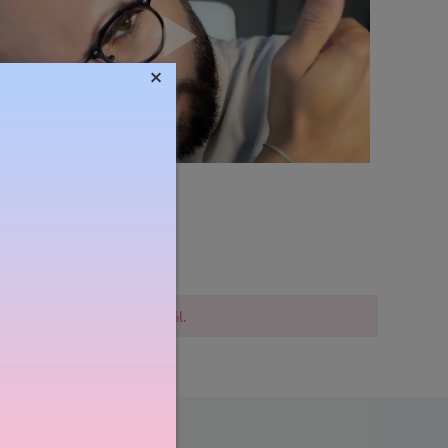
×
Súly:
13g
lővigyázatosak a vásárlásnál.