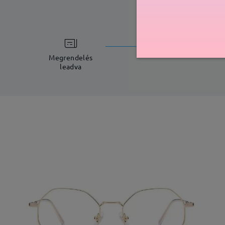
feldolgoz
5-7 munkana
Megrendelés
leadva