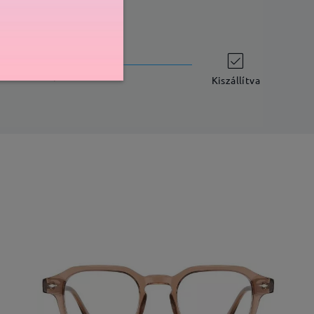
szállítási idő
-7 munkanap
részletek
Kiszállítva