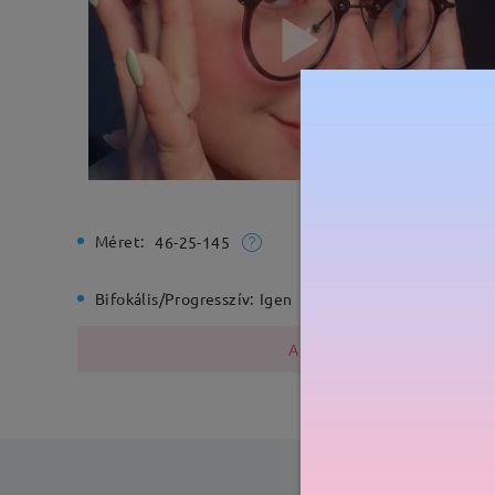
Méret:
Teljes sz
46-25-145
Bifokális/Progresszív:
Igen
Rugós zs
A fémszerkezet nikkelt tarta