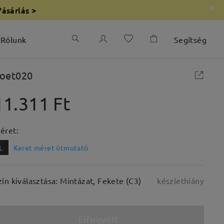
Vásárlás >
Rólunk
Segítség
oet020
11.311 Ft
éret:
L
Keret méret útmutató
zín kiválasztása: Mintázat, Fekete (C3)
készlethiány
Elfogyott