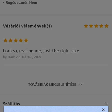
Rugós zsanér:
Nem
Vásárlói vélemények(1)
Looks great on me, just the right size
by
Barb
on
Jul 16 , 2026
Írjon egy véleményt
TOVÁBBIAK MEGJELENÍTÉSE
Szállítás
×