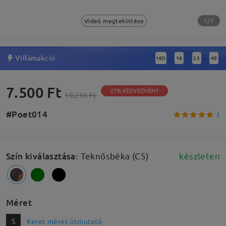
1/7
Videó megtekintése
Villámakció
16
D
16
23
49
:
:
:
7.500 Ft
27% KEDVEZMÉNY
10.216 Ft
#Poet014
1
Szín kiválasztása
:
Teknősbéka (C5)
készleten
Méret
S
Keret méret útmutató