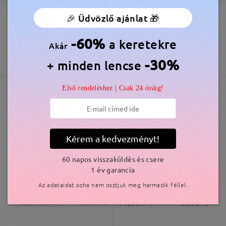
🎉 Üdvözlő ajánlat 🎁
Megrendelés leadva
Ingyenes Karcálló Lencsebevonat Tartozék
60 Napos Visszatérítés és Csere
-60%
a keretekre
Akár
feldolgozási idő
365 Napos Garancia
Bővebben
-30%
+ minden lencse
5-7 munkanap
részletek
Első rendeléshez | Csak 24 óráig!
Elküldve
Hasonló keretek
szállítási idő
5-7 munkanap
részletek
Kérem a kedvezményt!
60 napos visszaküldés és csere
Kiszállítva
1 év garancia
Az adataidat soha nem osztjuk meg harmadik féllel.
YSL5918M
6.300 Ft
T12734
8.500 Ft