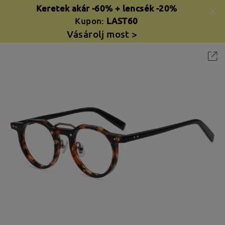
Keretek akár -60% + lencsék -20%
Kupon:
LAST60
Vásárolj most >