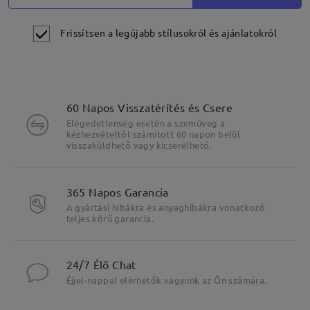
Frissítsen a legújabb stílusokról és ajánlatokról
60 Napos Visszatérítés és Csere
Elégedetlenség esetén a szemüveg a
kézhezvételtől számított 60 napon belül
visszaküldhető vagy kicserélhető.
365 Napos Garancia
A gyártási hibákra és anyaghibákra vonatkozó
teljes körű garancia.
24/7 Élő Chat
Éjjel-nappal elérhetők vagyunk az Ön számára.