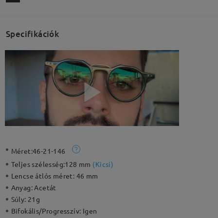
Specifikációk
Méret:
46-21-146
Teljes szélesség:
128 mm
(
Kicsi
)
Lencse átlós méret:
46 mm
Anyag:
Acetát
Súly:
21g
Bifokális/Progresszív:
Igen