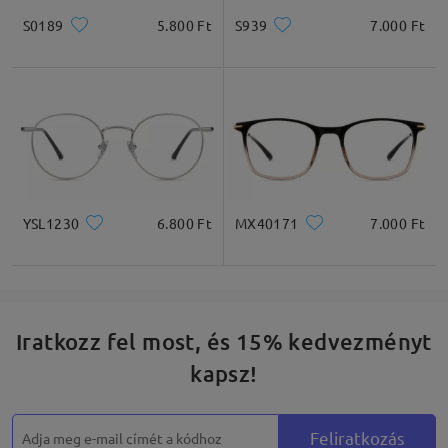
S0189
5.800 Ft
S939
7.000 Ft
YSL1230
6.800 Ft
MX40171
7.000 Ft
Iratkozz fel most, és 15% kedvezményt
kapsz!
Feliratkozás