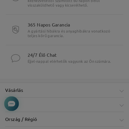
kézhezvételtől számított 60 napon belül
visszaküldhető vagy kicserélhető.
365 Napos Garancia
A gyártási hibákra és anyaghibákra vonatkozó
teljes körű garancia.
24/7 Élő Chat
Éjjel-nappal elérhetők vagyunk az Ön számára.
Vásárlás
Cég
Ország / Régió