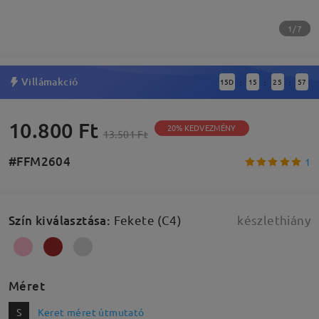
1/7
Villámakció
15
D
15
25
56
:
:
:
10.800 Ft
20% KEDVEZMÉNY
13.501 Ft
#FFM2604
1
Szín kiválasztása
:
Fekete (C4)
készlethiány
Méret
S
Keret méret útmutató