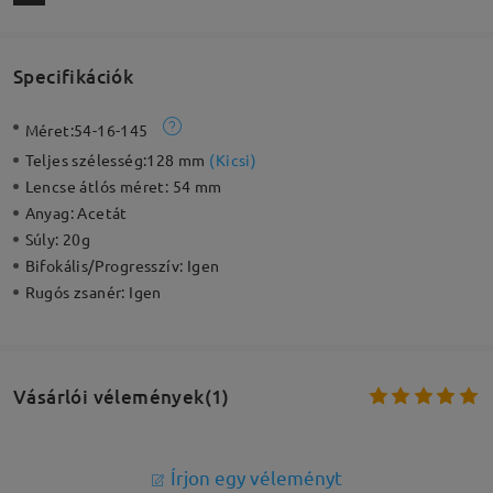
Specifikációk
Méret:
54-16-145
Teljes szélesség:
128 mm
(
Kicsi
)
Lencse átlós méret:
54 mm
Anyag:
Acetát
Súly:
20g
Bifokális/Progresszív:
Igen
Rugós zsanér:
Igen
Vásárlói vélemények(1)
Írjon egy véleményt