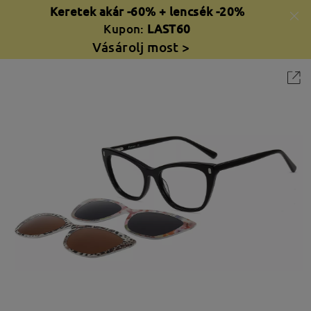
Keretek akár -60% + lencsék -20%
Kupon:
LAST60
Vásárolj most >