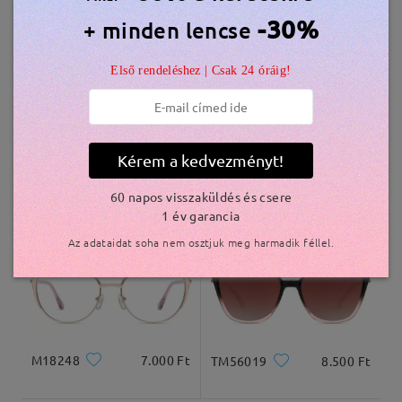
Hasonló keretek
-30%
+ minden lencse
szállítási idő
Első rendeléshez | Csak 24 óráig!
5-7 munkanap
részletek
Kiszállítva
Kérem a kedvezményt!
AC43601
6.800 Ft
M13133
5.500 Ft
60 napos visszaküldés és csere
1 év garancia
Az adataidat soha nem osztjuk meg harmadik féllel.
M18248
7.000 Ft
TM56019
8.500 Ft