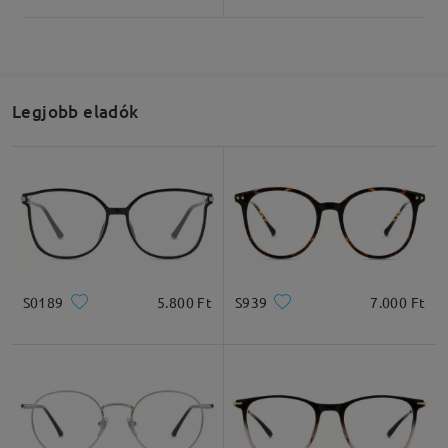
Írjon egy véleményt
Legjobb eladók
S0189
5.800 Ft
S939
7.000 Ft