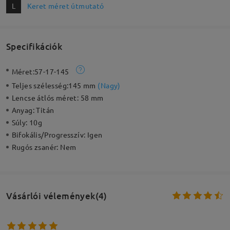
L
Keret méret útmutató
Specifikációk
Méret:
57-17-145
Teljes szélesség:
145 mm
(
Nagy
)
Lencse átlós méret:
58 mm
Anyag:
Titán
Súly:
10g
Bifokális/Progresszív:
Igen
Rugós zsanér:
Nem
Vásárlói vélemények(4)