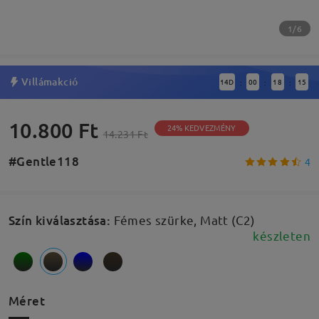
1/6
Villámakció
14
D
00
18
14
:
:
:
10.800 Ft
24% KEDVEZMÉNY
14.231 Ft
#Gentle118
4
Szín kiválasztása
:
Fémes szürke, Matt (C2)
készleten
Méret