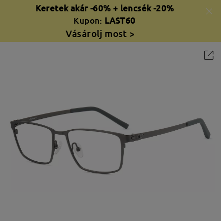
Keretek akár -60% + lencsék -20%
Kupon:
LAST60
Vásárolj most >