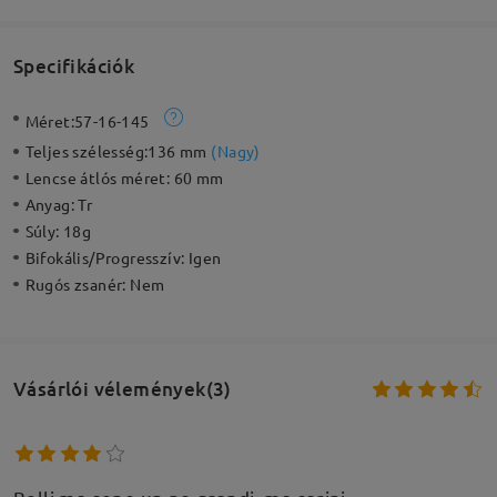
Specifikációk
Méret:
57-16-145
Teljes szélesség:
136 mm
(
Nagy
)
Lencse átlós méret:
60 mm
Anyag:
Tr
Súly:
18g
Bifokális/Progresszív:
Igen
Rugós zsanér:
Nem
Vásárlói vélemények(3)