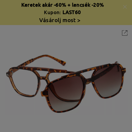
Keretek akár -60% + lencsék -20%
Kupon:
LAST60
Vásárolj most >