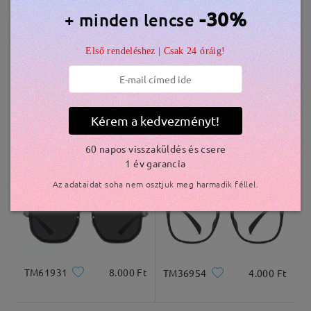
Hasonló keretek
-30%
+ minden lencse
szállítási idő
5-7 munkanap
részletek
Első rendeléshez | Csak 24 óráig!
Kiszállítva
Kérem a kedvezményt!
TR50236
8.500 Ft
PM50116
7.800 Ft
60 napos visszaküldés és csere
1 év garancia
Az adataidat soha nem osztjuk meg harmadik féllel.
TM61931
8.000 Ft
TM36954
4.000 Ft