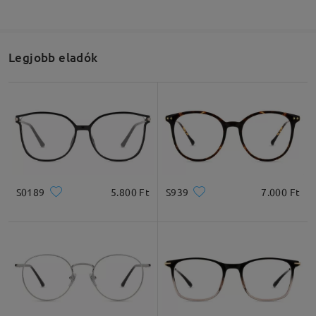
Legjobb eladók
S0189
5.800 Ft
S939
7.000 Ft