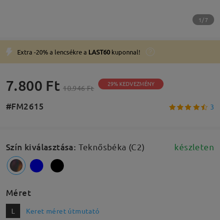
1/7
Extra -20% a lencsékre a
LAST60
kuponnal!
7.800 Ft
29% KEDVEZMÉNY
10.946 Ft
#FM2615
3
Szín kiválasztása
:
Teknősbéka (C2)
készleten
Méret
L
Keret méret útmutató