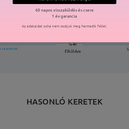
60 napos visszaküldés és csere
1 év garancia
SZÁLLÍTÁS
Az adataidat soha nem osztjuk meg harmadik féllel.
ási idő
p
részletek
5
Elküldve
HASONLÓ KERETEK