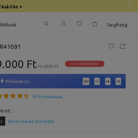
Vásárlás >
Rólunk
Segítség
R41091
9.000 Ft
27% KEDVEZMÉNY
12.406 Ft
Villámakció
16
D
11
48
9
:
:
:
10 Értékelések
éret:
M
Keret méret útmutató