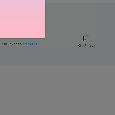
szállítási idő
-7 munkanap
részletek
Kiszállítva