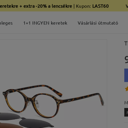
eretekre + extra -20% a lencsékre
| Kupon:
LAST60
nleges
1+1 INGYEN keretek
Vásárlási útmutató
T
M