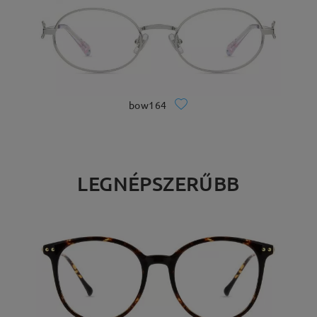
bow164
LEGNÉPSZERŰBB