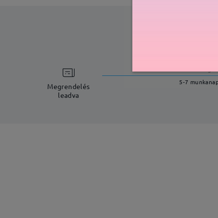
feldolgoz
5-7 munkana
Megrendelés
leadva