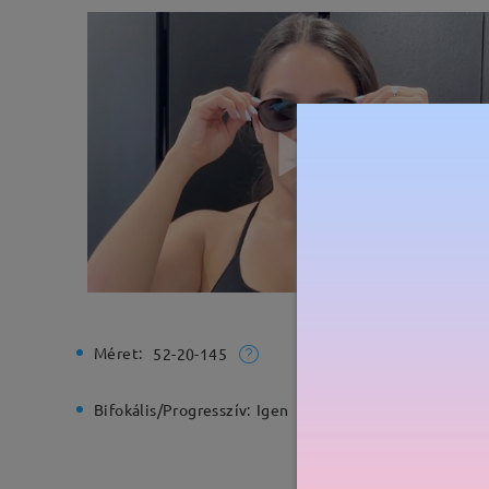
Méret:
Teljes sz
52-20-145
Bifokális/Progresszív:
Igen
Rugós zs