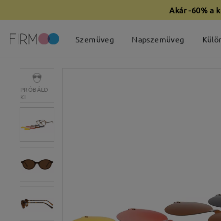
Akár -60% a k
Szemüveg
Napszemüveg
Külö
PRÓBÁLD
KI