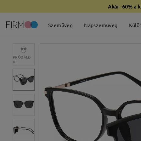
Akár -60% a k
Szemüveg
Napszemüveg
Külö
PRÓBÁLD
KI