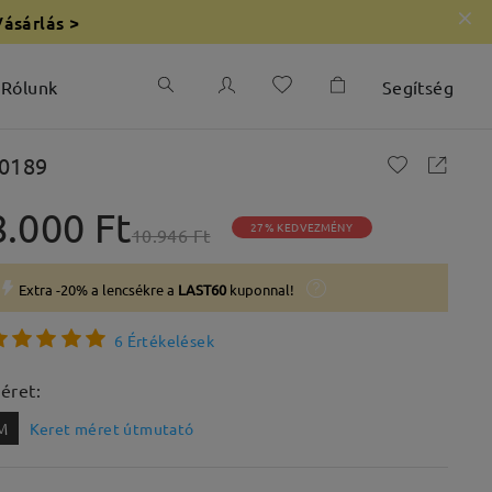
Vásárlás >
Rólunk
Segítség
0189
8.000 Ft
27% KEDVEZMÉNY
10.946 Ft
Extra -20% a lencsékre a
LAST60
kuponnal!
6 Értékelések
éret:
M
Keret méret útmutató