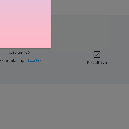
szállítási idő
-7 munkanap
részletek
Kiszállítva