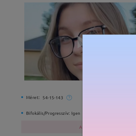
Méret:
Teljes sz
54-15-143
Bifokális/Progresszív:
Igen
Rugós zs
A fémszerkezet nikkelt tarta