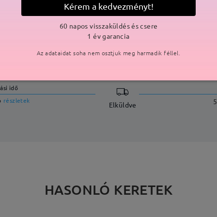
Kérem a kedvezményt!
60 napos visszaküldés és csere
1 év garancia
SZÁLLÍTÁS
Az adataidat soha nem osztjuk meg harmadik féllel.
ási idő
p
részletek
5
Elküldve
HASONLÓ KERETEK