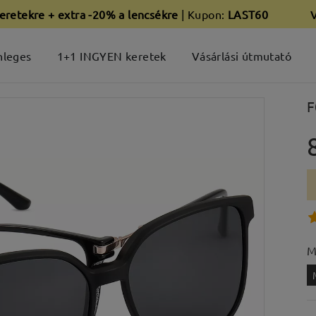
eretekre + extra -20% a lencsékre
| Kupon:
LAST60
nleges
1+1 INGYEN keretek
Vásárlási útmutató
F
M