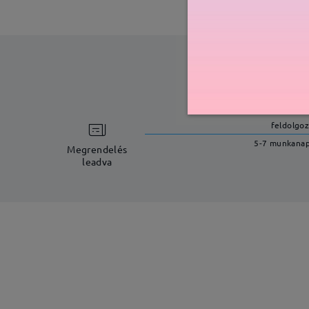
feldolgoz
5-7 munkana
Megrendelés
leadva