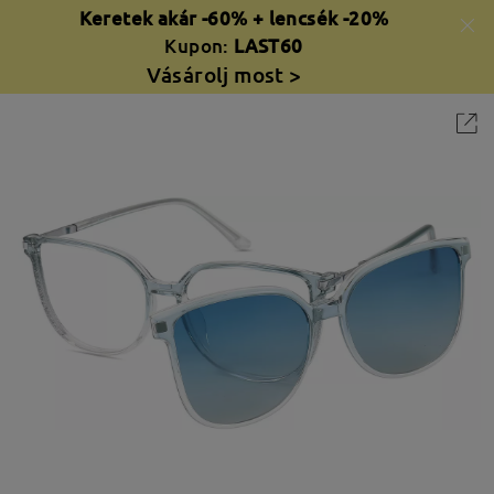
Keretek akár -60% + lencsék -20%
Kupon:
LAST60
Vásárolj most >