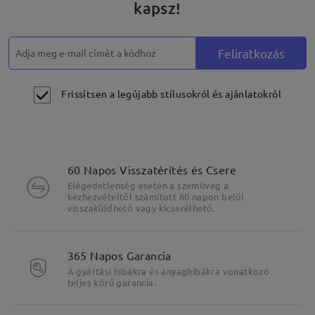
kapsz!
Feliratkozás
Frissítsen a legújabb stílusokról és ajánlatokról
60 Napos Visszatérítés és Csere
Elégedetlenség esetén a szemüveg a
kézhezvételtől számított 60 napon belül
visszaküldhető vagy kicserélhető.
365 Napos Garancia
A gyártási hibákra és anyaghibákra vonatkozó
teljes körű garancia.