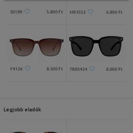
S0189
5.800 Ft
M93552
6.800 Ft
F4126
8.500 Ft
TR85424
8.000 Ft
Legjobb eladók