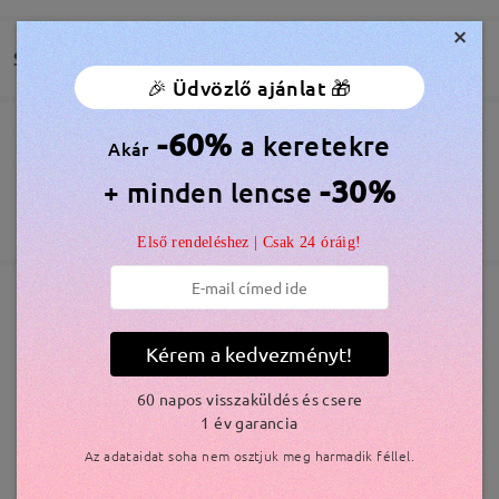
by
Barbara Papné Szala
on
Jun 6 , 2026
×
Szállítás
🎉 Üdvözlő ajánlat 🎁
Olvassa el az összes
-60%
véleményt
a keretekre
Megrendelés leadva
Akár
Ingyenes Karcálló Lencsebevonat Tartozék
Írjon egy véleményt
60 Napos Visszatérítés és Csere
-30%
+ minden lencse
feldolgozási idő
365 Napos Garancia
Bővebben
5-7 munkanap
részletek
Első rendeléshez | Csak 24 óráig!
Elküldve
Hasonló keretek
Kérem a kedvezményt!
szállítási idő
60 napos visszaküldés és csere
5-7 munkanap
részletek
1 év garancia
Az adataidat soha nem osztjuk meg harmadik féllel.
Kiszállítva