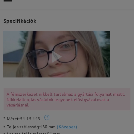
Specifikációk
A fémszerkezet nikkelt tartalmaz a gyártási folyamat miatt.
Nikkelallergiás vásárlók legyenek elővigyázatosak a
vásárlásnál.
Méret:
54-15-143
Teljes szélesség:
130 mm
(
Közepes
)
Lencse átlós méret:
56 mm