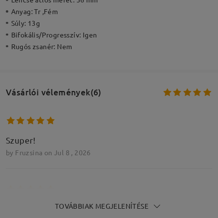
Anyag:
Tr ,Fém
Súly:
13g
Bifokális/Progresszív:
Igen
Rugós zsanér:
Nem
Vásárlói vélemények(6)
Szuper!
by
Fruzsina
on
Jul 8 , 2026
TOVÁBBIAK MEGJELENÍTÉSE
Nagyon jó, kényelmes. Jó minőségű a lencse is