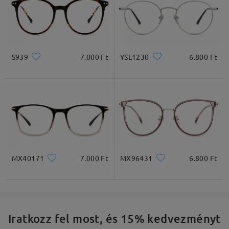
S939
7.000 Ft
YSL1230
6.800 Ft
MX40171
7.000 Ft
MX96431
6.800 Ft
Iratkozz fel most, és 15% kedvezményt