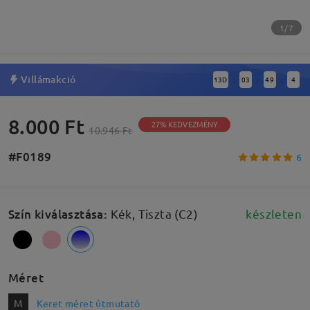
1/7
Villámakció
13
D
03
49
3
:
:
:
8.000 Ft
27% KEDVEZMÉNY
10.946 Ft
#F0189
6
Szín kiválasztása
:
Kék, Tiszta (C2)
készleten
Méret
M
Keret méret útmutató