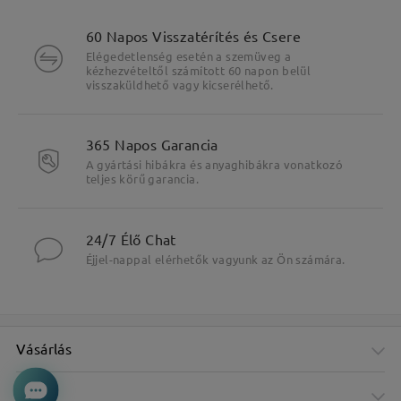
60 Napos Visszatérítés és Csere
Elégedetlenség esetén a szemüveg a
kézhezvételtől számított 60 napon belül
visszaküldhető vagy kicserélhető.
365 Napos Garancia
A gyártási hibákra és anyaghibákra vonatkozó
teljes körű garancia.
24/7 Élő Chat
Éjjel-nappal elérhetők vagyunk az Ön számára.
Vásárlás
Cég