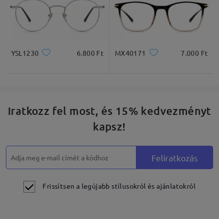
do check them as well there.
YSL1230
6.800 Ft
MX40171
7.000 Ft
Olvassa el az összes
véleményt
Írjon egy véleményt
Iratkozz fel most, és 15% kedvezményt
kapsz!
Feliratkozás
Frissítsen a legújabb stílusokról és ajánlatokról