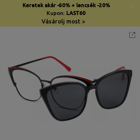
Keretek akár -60% + lencsék -20%
Kupon:
LAST60
Vásárolj most >