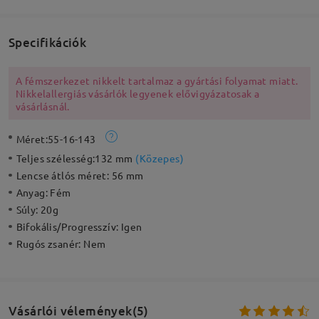
Specifikációk
A fémszerkezet nikkelt tartalmaz a gyártási folyamat miatt.
Nikkelallergiás vásárlók legyenek elővigyázatosak a
vásárlásnál.
Méret:
55-16-143
Teljes szélesség:
132 mm
(
Közepes
)
Lencse átlós méret:
56 mm
Anyag:
Fém
Súly:
20g
Bifokális/Progresszív:
Igen
Rugós zsanér:
Nem
Vásárlói vélemények(5)