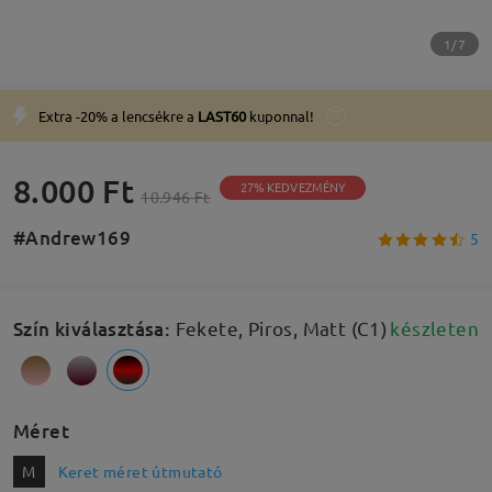
1/7
Extra -20% a lencsékre a
LAST60
kuponnal!
8.000 Ft
27% KEDVEZMÉNY
10.946 Ft
#Andrew169
5
Szín kiválasztása
:
Fekete, Piros, Matt (C1)
készleten
Méret
M
Keret méret útmutató