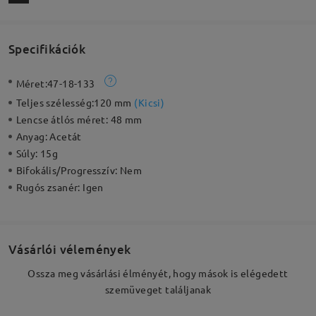
Specifikációk
Méret:
47-18-133
Teljes szélesség:
120 mm
(
Kicsi
)
Lencse átlós méret:
48 mm
Anyag:
Acetát
Súly:
15g
Bifokális/Progresszív:
Nem
Rugós zsanér:
Igen
Vásárlói vélemények
Ossza meg vásárlási élményét, hogy mások is elégedett
szemüveget találjanak