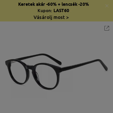
Keretek akár -60% + lencsék -20%
Kupon:
LAST60
Vásárolj most >