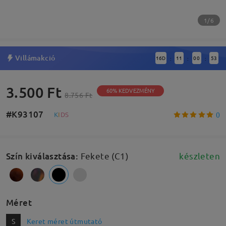
1/6
Villámakció
16
D
11
00
52
:
:
:
3.500 Ft
60% KEDVEZMÉNY
8.756 Ft
#K93107
0
K
I
D
S
Szín kiválasztása
:
Fekete (C1)
készleten
Méret
S
Keret méret útmutató