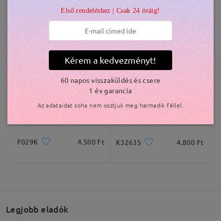
Első rendeléshez | Csak 24 óráig!
Kiszállítva
N2009
4.800 Ft
N2008K
3.500 Ft
Kérem a kedvezményt!
60 napos visszaküldés és csere
1 év garancia
Az adataidat soha nem osztjuk meg harmadik féllel.
F029K
4.500 Ft
K32635
4.800 Ft
Legjobb eladók