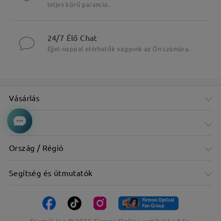
teljes körű garancia.
24/7 Élő Chat
Éjjel-nappal elérhetők vagyunk az Ön számára.
Vásárlás
Cég
Ország / Régió
Segítség és útmutatók
Szerzői jog ©
2026
Firmoo Online optikai áruház.