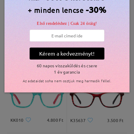
Hasonló keretek
-30%
+ minden lencse
szállítási idő
Első rendeléshez | Csak 24 óráig!
5-7 munkanap
részletek
Kiszállítva
Kérem a kedvezményt!
K60083
5.800 Ft
N2013
4.800 Ft
60 napos visszaküldés és csere
1 év garancia
Az adataidat soha nem osztjuk meg harmadik féllel.
KK010
4.800 Ft
K35637
3.500 Ft