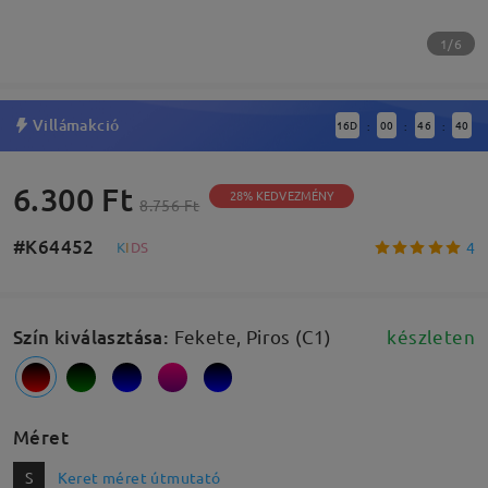
1/6
Villámakció
16
D
00
46
39
:
:
:
6.300 Ft
28% KEDVEZMÉNY
8.756 Ft
#K64452
4
K
I
D
S
Szín kiválasztása
:
Fekete, Piros (C1)
készleten
Méret
S
Keret méret útmutató