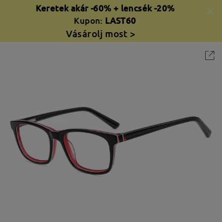
Keretek akár -60% + lencsék -20%
Kupon:
LAST60
Vásárolj most >