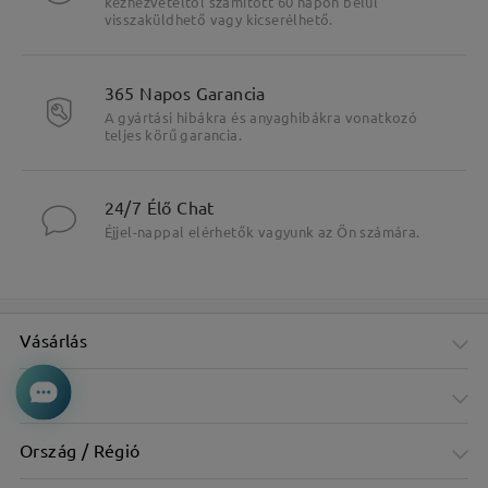
kézhezvételtől számított 60 napon belül
visszaküldhető vagy kicserélhető.
365 Napos Garancia
A gyártási hibákra és anyaghibákra vonatkozó
teljes körű garancia.
24/7 Élő Chat
Éjjel-nappal elérhetők vagyunk az Ön számára.
Vásárlás
Cég
Ország / Régió