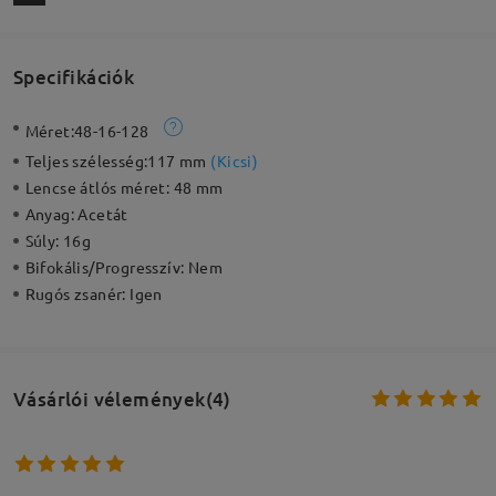
Specifikációk
Méret:
48-16-128
Teljes szélesség:
117 mm
(
Kicsi
)
Lencse átlós méret:
48 mm
Anyag:
Acetát
Súly:
16g
Bifokális/Progresszív:
Nem
Rugós zsanér:
Igen
Vásárlói vélemények(4)