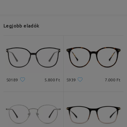
Legjobb eladók
S0189
5.800 Ft
S939
7.000 Ft