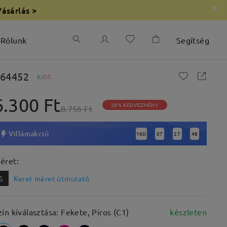
Vásárlás >
Rólunk
Segítség
64452
K
I
D
S
6.300 Ft
28% KEDVEZMÉNY
8.756 Ft
Villámakció
16
D
07
27
47
:
:
:
éret:
S
Keret méret útmutató
zín kiválasztása: Fekete, Piros (C1)
készleten