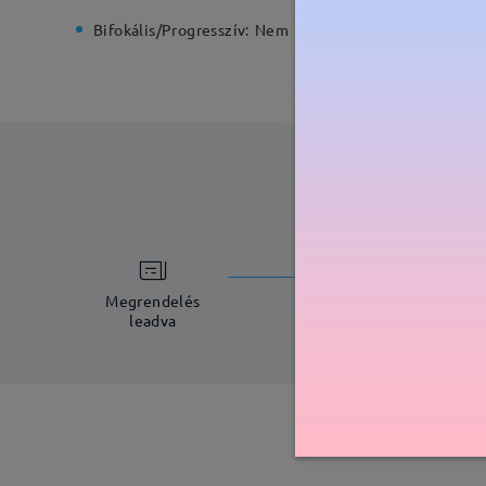
Bifokális/Progresszív:
Nem
Rugós zs
feldolgoz
5-7 munkana
Megrendelés
leadva