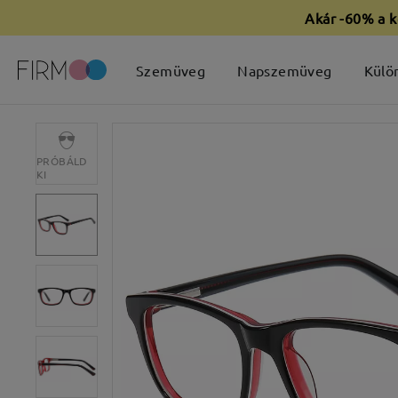
Akár -60% a k
Szemüveg
Napszemüveg
Külö
PRÓBÁLD
KI