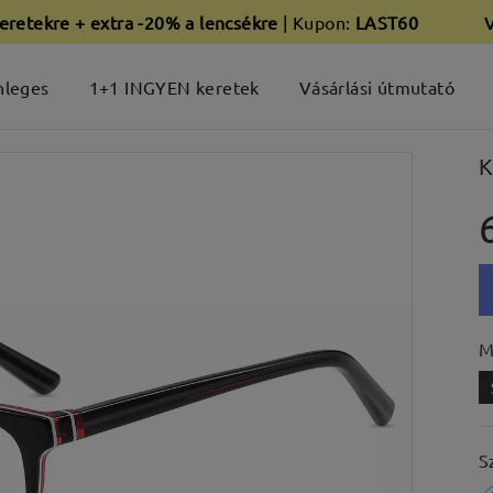
eretekre + extra -20% a lencsékre
| Kupon:
LAST60
nleges
1+1 INGYEN keretek
Vásárlási útmutató
K
M
S