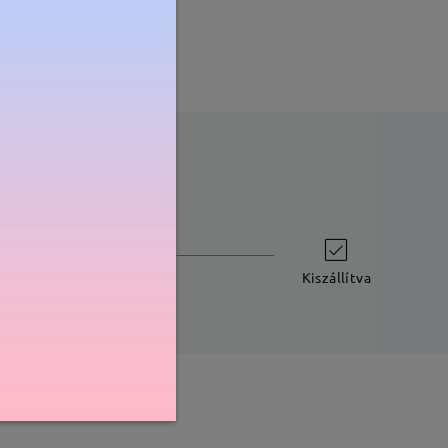
szállítási idő
-7 munkanap
részletek
Kiszállítva