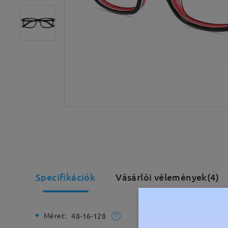
Specifikációk
Vásárlói vélemények(4)
Méret:
Teljes sz
48-16-128