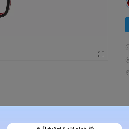
élesség:
117 mm
(
Kicsi
)
Lencse átlós méret:
48 mm