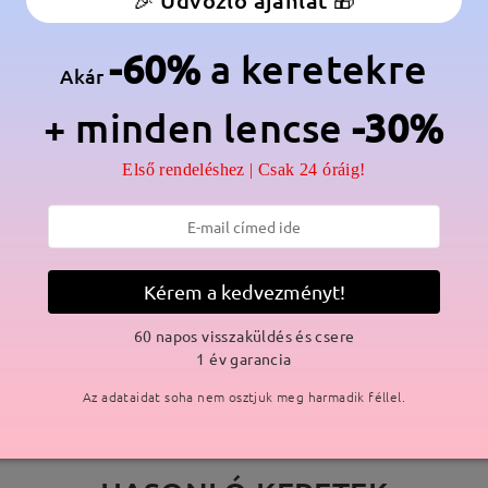
🎉 Üdvözlő ajánlat 🎁
anér:
Igen
Anyag:
Acetát
-60%
a keretekre
Akár
+ minden lencse
-30%
Első rendeléshez | Csak 24 óráig!
SZÁLLÍTÁS
ási idő
Kérem a kedvezményt!
p
részletek
5
Elküldve
60 napos visszaküldés és csere
1 év garancia
Az adataidat soha nem osztjuk meg harmadik féllel.