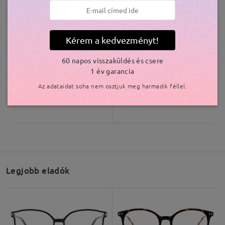
W95237
5.200 Ft
Crace21102
5.800 Ft
Kérem a kedvezményt!
60 napos visszaküldés és csere
1 év garancia
Az adataidat soha nem osztjuk meg harmadik féllel.
MT37644
8.500 Ft
Baddie21
7.800 Ft
Legjobb eladók