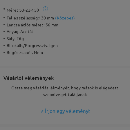
Méret:
53-22-150
Teljes szélesség:
130 mm
(
Közepes
)
Lencse átlós méret:
56 mm
Anyag:
Acetát
Súly:
26g
Bifokális/Progresszív:
Igen
Rugós zsanér:
Nem
Vásárlói vélemények
Ossza meg vásárlási élményét, hogy mások is elégedett
szemüveget találjanak
Írjon egy véleményt