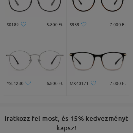
S0189
5.800 Ft
S939
7.000 Ft
YSL1230
6.800 Ft
MX40171
7.000 Ft
Iratkozz fel most, és 15% kedvezményt
kapsz!