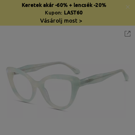
Keretek akár -60% + lencsék -20%
Kupon:
LAST60
Vásárolj most >