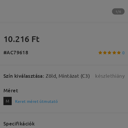
1/6
10.216 Ft
#AC79618
0
Szín kiválasztása
:
Zöld, Mintázat (C3)
készlethiány
Méret
M
Keret méret útmutató
Specifikációk