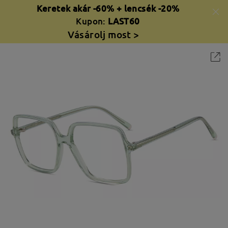
Keretek akár -60% + lencsék -20%
Kupon:
LAST60
Vásárolj most >