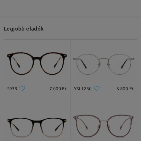
Olvassa el az összes
véleményt
Írjon egy véleményt
Legjobb eladók
S939
7.000 Ft
YSL1230
6.800 Ft