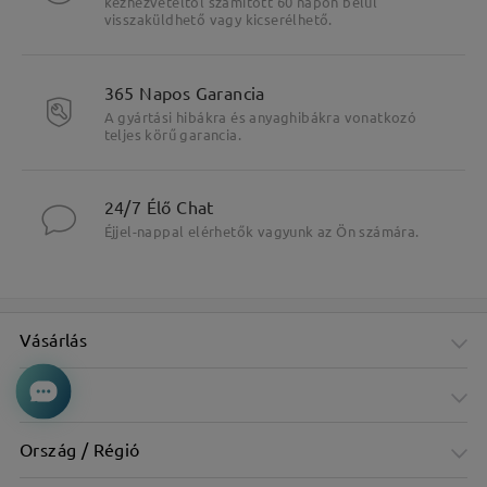
kézhezvételtől számított 60 napon belül
visszaküldhető vagy kicserélhető.
365 Napos Garancia
A gyártási hibákra és anyaghibákra vonatkozó
teljes körű garancia.
24/7 Élő Chat
Éjjel-nappal elérhetők vagyunk az Ön számára.
Vásárlás
Cég
Ország / Régió