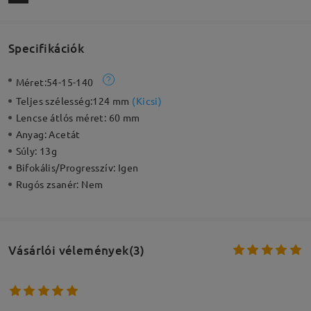
Specifikációk
Méret:
54-15-140
Teljes szélesség:
124 mm
(
Kicsi
)
Lencse átlós méret:
60 mm
Anyag:
Acetát
Súly:
13g
Bifokális/Progresszív:
Igen
Rugós zsanér:
Nem
Vásárlói vélemények(3)