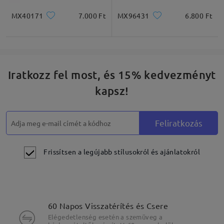
MX40171
7.000 Ft
MX96431
6.800 Ft
Iratkozz fel most, és 15% kedvezményt
kapsz!
Feliratkozás
Frissítsen a legújabb stílusokról és ajánlatokról
60 Napos Visszatérítés és Csere
Elégedetlenség esetén a szemüveg a