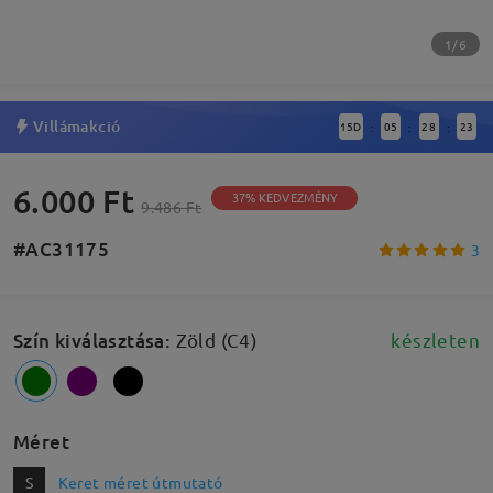
1/6
Villámakció
15
D
05
28
22
:
:
:
6.000 Ft
37% KEDVEZMÉNY
9.486 Ft
#AC31175
3
Szín kiválasztása
:
Zöld (C4)
készleten
Méret
S
Keret méret útmutató