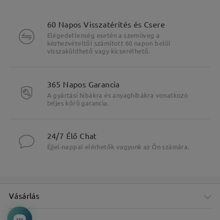
60 Napos Visszatérítés és Csere
Elégedetlenség esetén a szemüveg a
kézhezvételtől számított 60 napon belül
visszaküldhető vagy kicserélhető.
365 Napos Garancia
A gyártási hibákra és anyaghibákra vonatkozó
teljes körű garancia.
24/7 Élő Chat
Éjjel-nappal elérhetők vagyunk az Ön számára.
Vásárlás