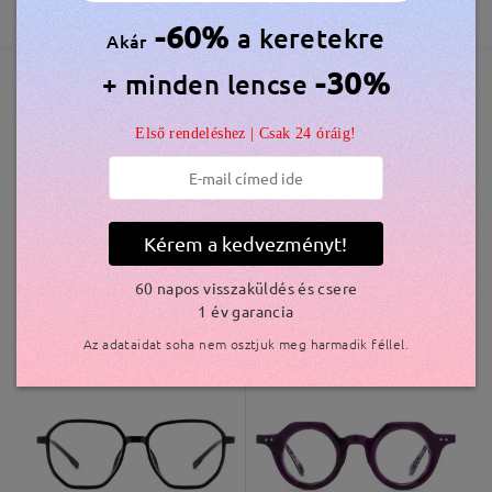
365 Napos Garancia
Bővebben
5-7 munkanap
részletek
-60%
a keretekre
Akár
-30%
+ minden lencse
Elküldve
Hasonló keretek
Első rendeléshez | Csak 24 óráig!
szállítási idő
5-7 munkanap
részletek
Kérem a kedvezményt!
Kiszállítva
60 napos visszaküldés és csere
1 év garancia
M50240
6.300 Ft
S986
7.800 Ft
Az adataidat soha nem osztjuk meg harmadik féllel.