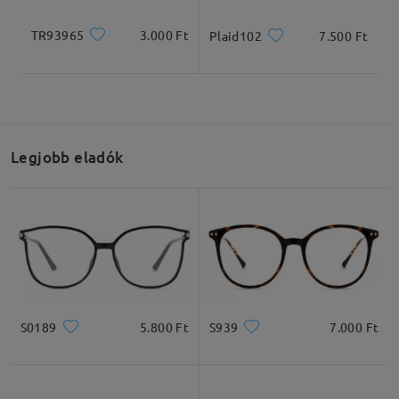
TR93965
3.000 Ft
Plaid102
7.500 Ft
Legjobb eladók
S0189
5.800 Ft
S939
7.000 Ft