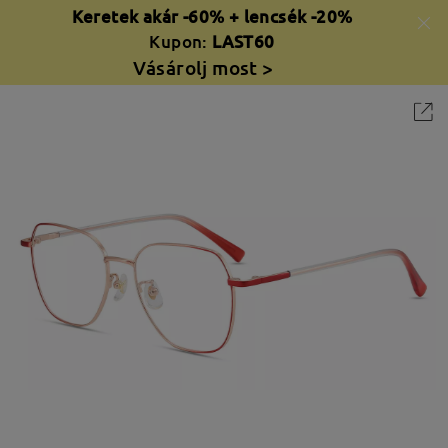
Keretek akár -60% + lencsék -20%
Kupon:
LAST60
Vásárolj most >