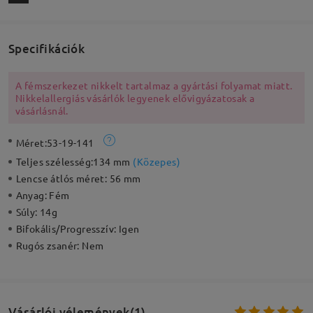
Specifikációk
A fémszerkezet nikkelt tartalmaz a gyártási folyamat miatt.
Nikkelallergiás vásárlók legyenek elővigyázatosak a
vásárlásnál.
Méret:
53-19-141
Teljes szélesség:
134 mm
(
Közepes
)
Lencse átlós méret:
56 mm
Anyag:
Fém
Súly:
14g
Bifokális/Progresszív:
Igen
Rugós zsanér:
Nem
Vásárlói vélemények(1)