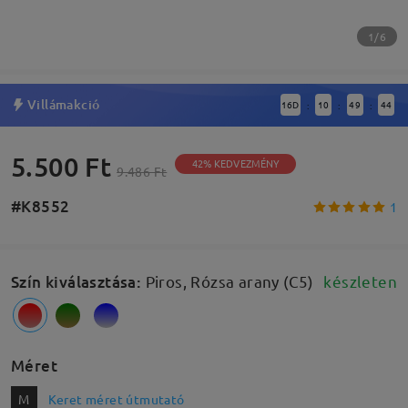
1/6
Villámakció
16
D
10
49
43
:
:
:
5.500 Ft
42% KEDVEZMÉNY
9.486 Ft
#K8552
1
Szín kiválasztása
:
Piros, Rózsa arany (C5)
készleten
Méret
M
Keret méret útmutató