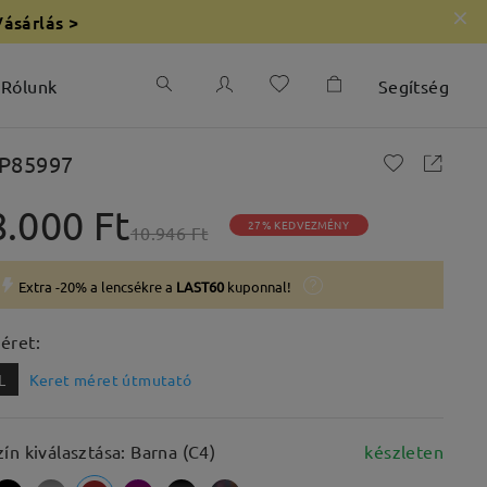
Vásárlás >
Rólunk
Segítség
P85997
8.000 Ft
27% KEDVEZMÉNY
10.946 Ft
Extra -20% a lencsékre a
LAST60
kuponnal!
éret:
L
Keret méret útmutató
zín kiválasztása: Barna (C4)
készleten