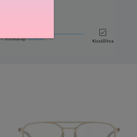
szállítási idő
-7 munkanap
részletek
Kiszállítva