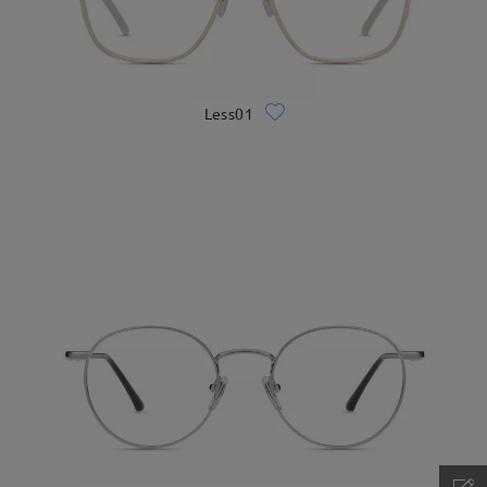
Less01