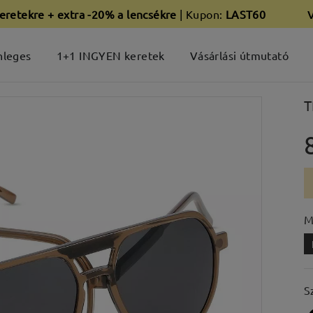
eretekre + extra -20% a lencsékre
| Kupon:
LAST60
nleges
1+1 INGYEN keretek
Vásárlási útmutató
T
M
S