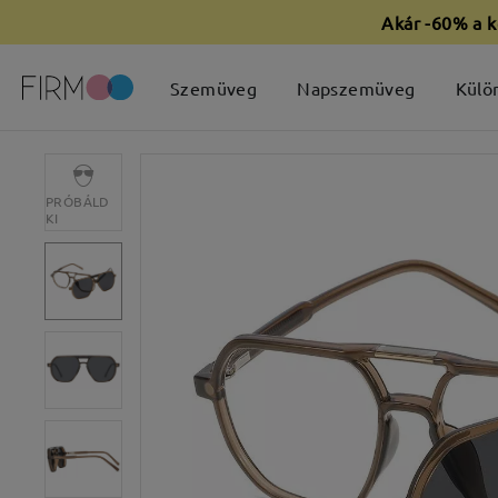
Akár -60% a k
Szemüveg
Napszemüveg
Külö
PRÓBÁLD
KI