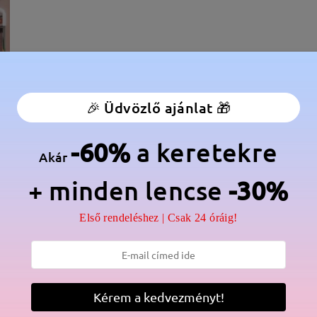
🎉 Üdvözlő ajánlat 🎁
-60%
a keretekre
Akár
+ minden lencse
-30%
élesség:
138 mm
(
Nagy
)
Lencse átlós méret:
61 mm
Első rendeléshez | Csak 24 óráig!
anér:
Igen
Anyag:
Tr ,Acetát
Kérem a kedvezményt!