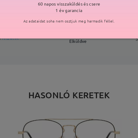
60 napos visszaküldés és csere
SZÁLLÍTÁS
1 év garancia
Az adataidat soha nem osztjuk meg harmadik féllel.
ási idő
p
részletek
5
Elküldve
HASONLÓ KERETEK