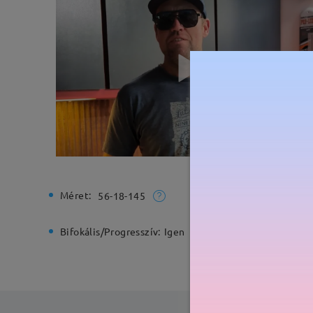
Méret:
Teljes sz
56-18-145
Bifokális/Progresszív:
Igen
Rugós zs