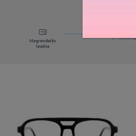
feldolgoz
5-7 munkana
Megrendelés
leadva