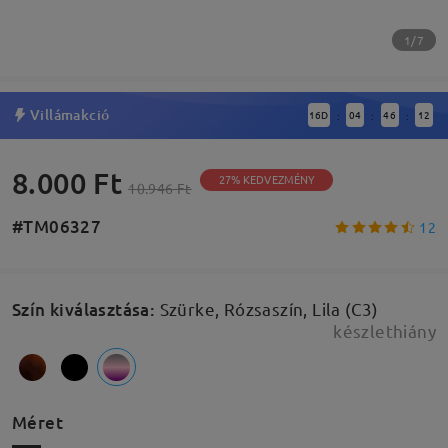
1/7
Villámakció
16
D
04
46
11
:
:
:
8.000 Ft
27% KEDVEZMÉNY
10.946 Ft
#TM06327
12
Szín kiválasztása
:
Szürke, Rózsaszín, Lila (C3)
készlethiány
Méret