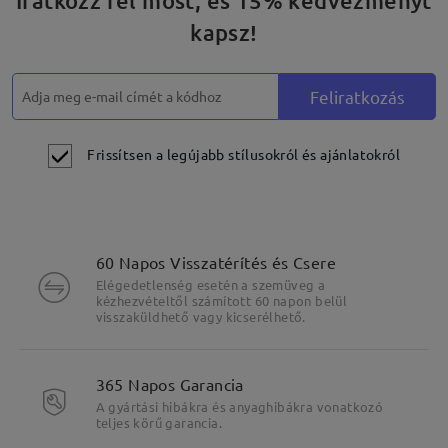
Iratkozz fel most, és 15% kedvezményt
kapsz!
Feliratkozás
Frissítsen a legújabb stílusokról és ajánlatokról
60 Napos Visszatérítés és Csere
Elégedetlenség esetén a szemüveg a
kézhezvételtől számított 60 napon belül
visszaküldhető vagy kicserélhető.
365 Napos Garancia
A gyártási hibákra és anyaghibákra vonatkozó
teljes körű garancia.