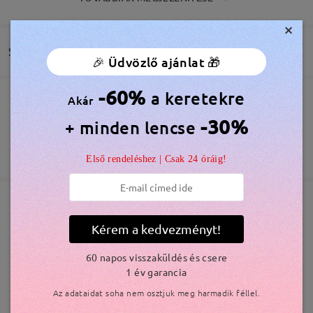
bellísimas igual a la imagen de referencia
by
Yosetlyn Salcedo
on
Jul 28 , 2026
×
Szállítás
🎉 Üdvözlő ajánlat 🎁
-60%
a keretekre
Akár
Megrendelés leadva
Ingyenes Karcálló Lencsebevonat Tartozék
-30%
+ minden lencse
60 Napos Visszatérítés és Csere
feldolgozási idő
365 Napos Garancia
Bővebben
Első rendeléshez | Csak 24 óráig!
5-7 munkanap
részletek
Olvassa el az összes
Elküldve
véleményt
Hasonló keretek
Kérem a kedvezményt!
Írjon egy véleményt
szállítási idő
60 napos visszaküldés és csere
5-7 munkanap
részletek
1 év garancia
Az adataidat soha nem osztjuk meg harmadik féllel.
Kiszállítva