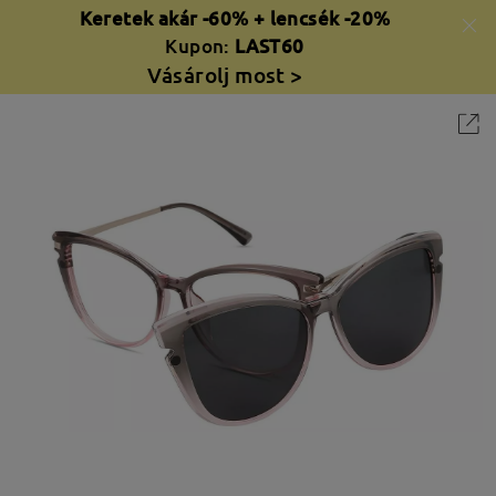
Keretek akár -60% + lencsék -20%
Kupon:
LAST60
Vásárolj most >