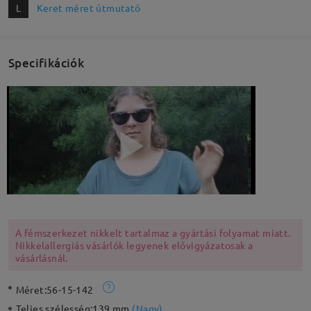
L
Keret méret útmutató
Specifikációk
A fémszerkezet nikkelt tartalmaz a gyártási folyamat miatt.
Nikkelallergiás vásárlók legyenek elővigyázatosak a
vásárlásnál.
Méret:
56-15-142
Teljes szélesség:
139 mm
(
Nagy
)