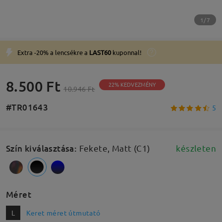
1/7
Extra -20% a lencsékre a
LAST60
kuponnal!
8.500 Ft
22% KEDVEZMÉNY
10.946 Ft
#TR01643
5
Szín kiválasztása
:
Fekete, Matt (C1)
készleten
Méret
L
Keret méret útmutató