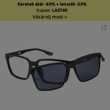
Keretek akár -60% + lencsék -20%
Kupon:
LAST60
Vásárolj most >