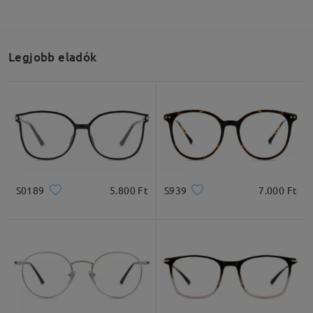
Legjobb eladók
Olvassa el az összes
véleményt
Írjon egy véleményt
S0189
5.800 Ft
S939
7.000 Ft