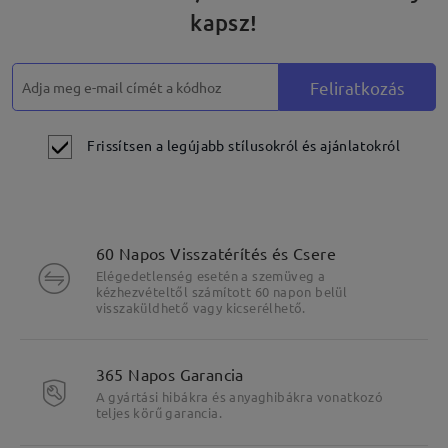
kapsz!
Feliratkozás
Frissítsen a legújabb stílusokról és ajánlatokról
60 Napos Visszatérítés és Csere
Elégedetlenség esetén a szemüveg a
kézhezvételtől számított 60 napon belül
visszaküldhető vagy kicserélhető.
365 Napos Garancia
A gyártási hibákra és anyaghibákra vonatkozó
teljes körű garancia.