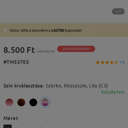
1/7
Extra -20% a lencsékre a
LAST60
kuponnal!
8.500 Ft
22% KEDVEZMÉNY
10.946 Ft
#TM53703
18
Szín kiválasztása
:
Szürke, Rózsaszín, Lila (C3)
készleten
Méret