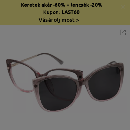
Keretek akár -60% + lencsék -20%
Kupon:
LAST60
Vásárolj most >