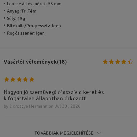
Lencse átlós méret:
55 mm
Anyag:
Tr ,Fém
Súly:
19g
Bifokális/Progresszív:
Igen
Rugós zsanér:
Igen
Vásárlói vélemények(18)
Nagyon jó szemüveg! Masszív a keret és
kifogástalan állapotban érkezett.
by
Dorottya Hermann
on
Jul 30 , 2026
TOVÁBBIAK MEGJELENÍTÉSE