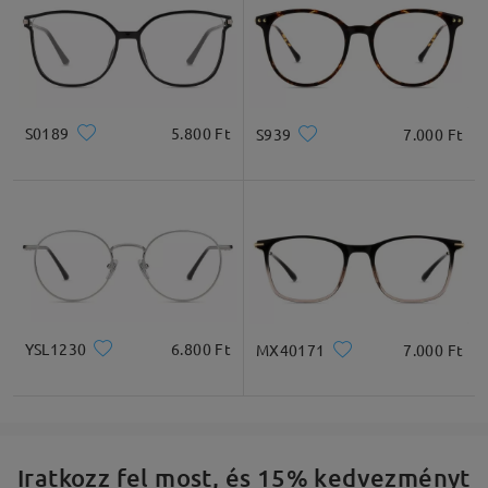
S0189
5.800 Ft
S939
7.000 Ft
YSL1230
6.800 Ft
MX40171
7.000 Ft
Iratkozz fel most, és 15% kedvezményt