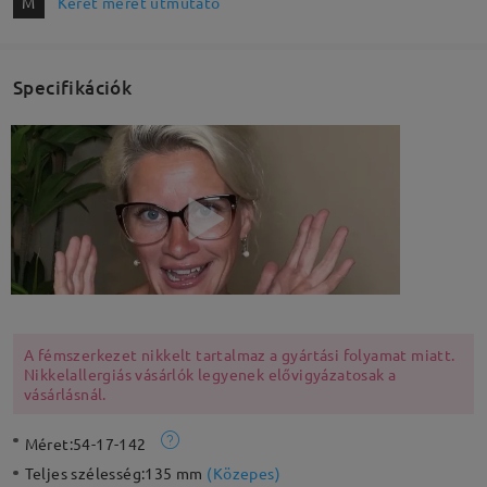
M
Keret méret útmutató
Specifikációk
A fémszerkezet nikkelt tartalmaz a gyártási folyamat miatt.
Nikkelallergiás vásárlók legyenek elővigyázatosak a
vásárlásnál.
Méret:
54-17-142
Teljes szélesség:
135 mm
(
Közepes
)