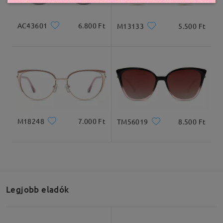
AC43601
6.800 Ft
M13133
5.500 Ft
M18248
7.000 Ft
TM56019
8.500 Ft
Legjobb eladók