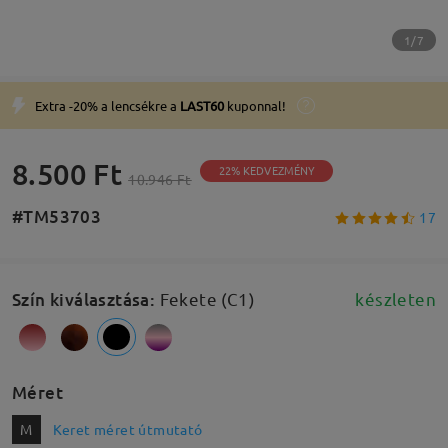
1/7
Extra -20% a lencsékre a
LAST60
kuponnal!
8.500 Ft
22% KEDVEZMÉNY
10.946 Ft
#TM53703
17
Szín kiválasztása
:
Fekete (C1)
készleten
Méret
M
Keret méret útmutató