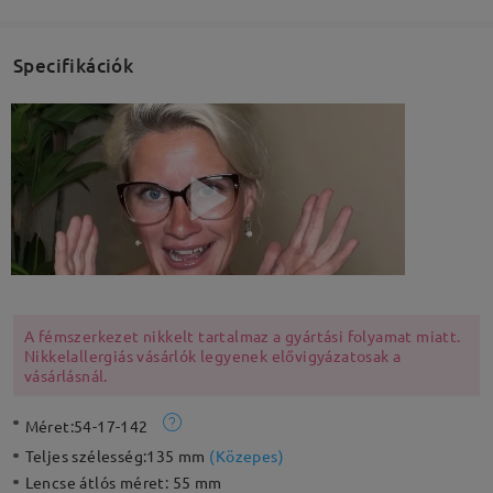
Specifikációk
A fémszerkezet nikkelt tartalmaz a gyártási folyamat miatt.
Nikkelallergiás vásárlók legyenek elővigyázatosak a
vásárlásnál.
Méret:
54-17-142
Teljes szélesség:
135 mm
(
Közepes
)
Lencse átlós méret:
55 mm