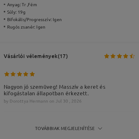
Anyag:
Tr ,Fém
Súly:
19g
Bifokális/Progresszív:
Igen
Rugós zsanér:
Igen
Vásárlói vélemények(17)
Nagyon jó szemüveg! Masszív a keret és
kifogástalan állapotban érkezett.
by
Dorottya Hermann
on
Jul 30 , 2026
TOVÁBBIAK MEGJELENÍTÉSE
Nagyon nagyon elégedett vagyok! 8 nap alatt