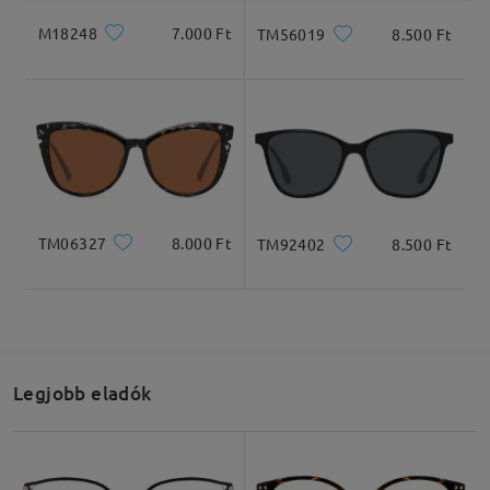
M18248
7.000 Ft
TM56019
8.500 Ft
TM06327
8.000 Ft
TM92402
8.500 Ft
Legjobb eladók