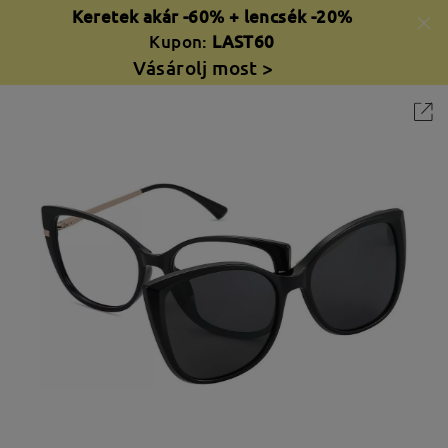
Keretek akár -60% + lencsék -20%
Kupon:
LAST60
Vásárolj most >