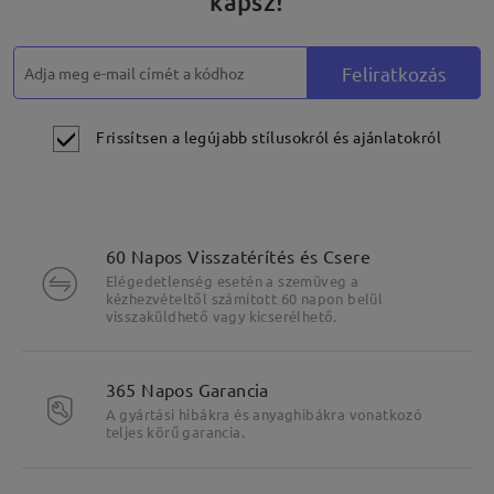
kapsz!
Feliratkozás
Frissítsen a legújabb stílusokról és ajánlatokról
60 Napos Visszatérítés és Csere
Elégedetlenség esetén a szemüveg a
kézhezvételtől számított 60 napon belül
visszaküldhető vagy kicserélhető.
365 Napos Garancia
A gyártási hibákra és anyaghibákra vonatkozó
teljes körű garancia.