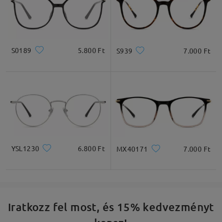
S0189
5.800 Ft
S939
7.000 Ft
YSL1230
6.800 Ft
MX40171
7.000 Ft
Iratkozz fel most, és 15% kedvezményt