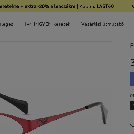
eretekre + extra -20% a lencsékre
| Kupon:
LAST60
nleges
1+1 INGYEN keretek
Vásárlási útmutató
P
M
S