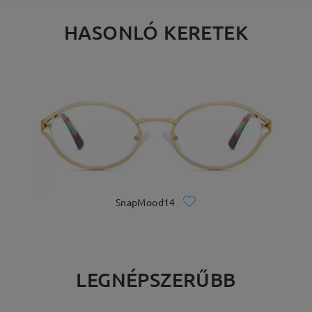
HASONLÓ KERETEK
SnapMood14
LEGNÉPSZERŰBB