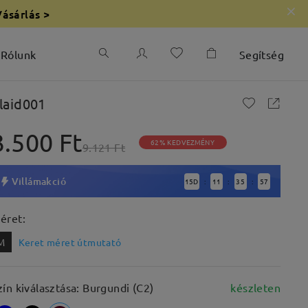
Vásárlás >
Rólunk
Segítség
laid001
3.500 Ft
62% KEDVEZMÉNY
9.121 Ft
Villámakció
15
D
11
35
56
:
:
:
éret:
M
Keret méret útmutató
zín kiválasztása: Burgundi (C2)
készleten