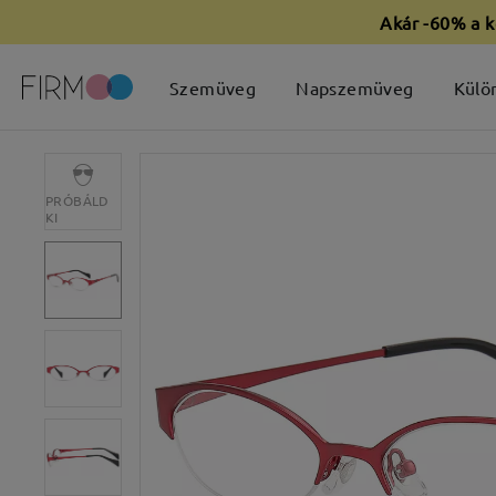
Akár -60% a k
Szemüveg
Napszemüveg
Külö
PRÓBÁLD
KI