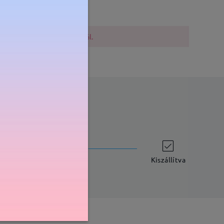
lővigyázatosak a vásárlásnál.
szállítási idő
-7 munkanap
részletek
Kiszállítva