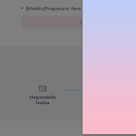
Bifokális/Progresszív:
Nem
Rugós zs
A fémszerkezet nikkelt tarta
feldolgoz
5-7 munkana
Megrendelés
leadva