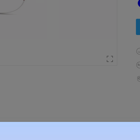
élesség:
129 mm
(
Közepes
)
Lencse átlós méret:
52 mm