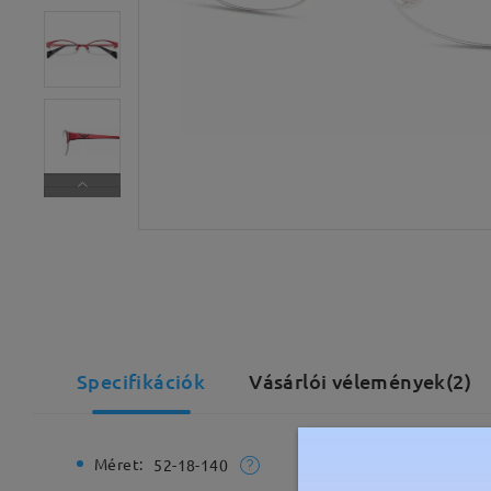
Specifikációk
Vásárlói vélemények(2)
Méret:
Teljes sz
52-18-140