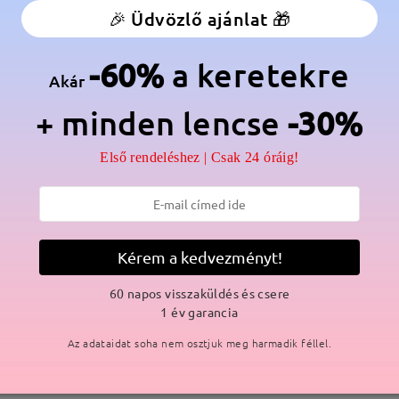
🎉 Üdvözlő ajánlat 🎁
anér:
Nem
Anyag:
Fém
-60%
a keretekre
lmaz a gyártási folyamat miatt. Nikkelallergiás vásárlók legyenek e
Akár
+ minden lencse
-30%
Első rendeléshez | Csak 24 óráig!
SZÁLLÍTÁS
ási idő
Kérem a kedvezményt!
p
részletek
5
Elküldve
60 napos visszaküldés és csere
1 év garancia
Az adataidat soha nem osztjuk meg harmadik féllel.