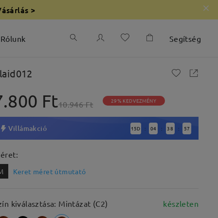
Vásárlás >
Rólunk
Segítség
laid012
7.800 Ft
29% KEDVEZMÉNY
10.946 Ft
Villámakció
15
D
04
38
56
:
:
:
éret:
M
Keret méret útmutató
zín kiválasztása: Mintázat (C2)
készleten