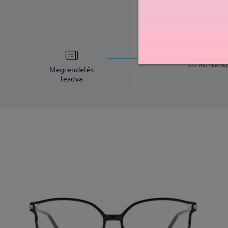
feldolgoz
5-7 munkana
Megrendelés
leadva