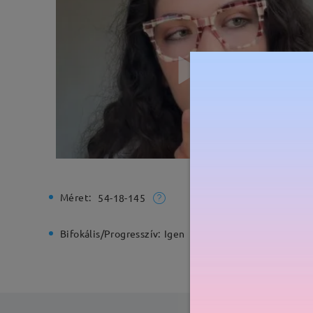
Méret:
Teljes sz
54-18-145
Bifokális/Progresszív:
Igen
Rugós zs