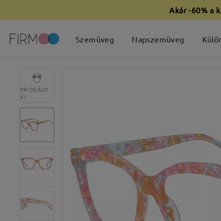
Akár -60% a k
Szemüveg
Napszemüveg
Külö
PRÓBÁLD
KI