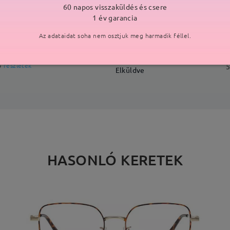
60 napos visszaküldés és csere
SZÁLLÍTÁS
1 év garancia
Az adataidat soha nem osztjuk meg harmadik féllel.
ási idő
p
részletek
5
Elküldve
HASONLÓ KERETEK