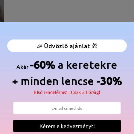
🎉 Üdvözlő ajánlat 🎁
-60%
a keretekre
Akár
+ minden lencse
-30%
élesség:
135 mm
(
Közepes
)
Lencse átlós méret:
55 mm
Első rendeléshez | Csak 24 óráig!
anér:
Nem
Anyag:
Acetát
Kérem a kedvezményt!