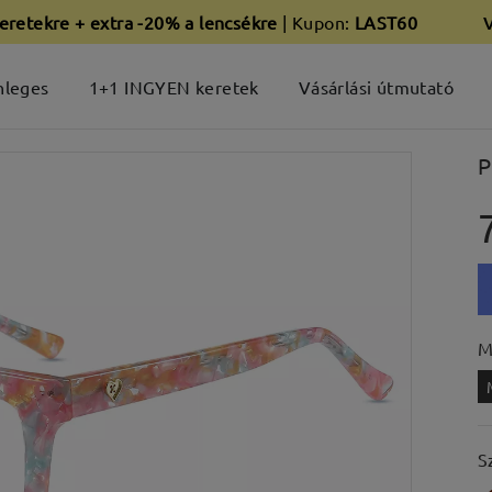
eretekre + extra -20% a lencsékre
| Kupon:
LAST60
nleges
1+1 INGYEN keretek
Vásárlási útmutató
P
M
S