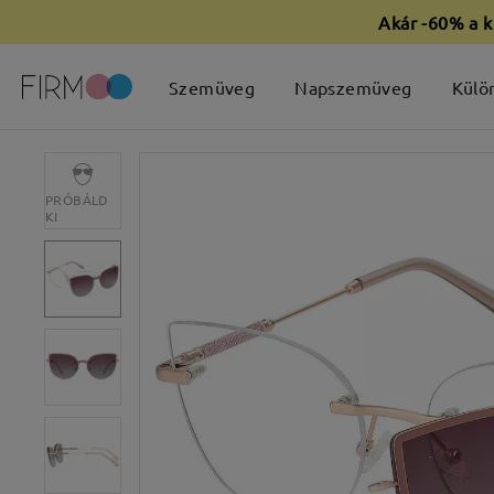
Akár -60% a k
Szemüveg
Napszemüveg
Külö
PRÓBÁLD
KI