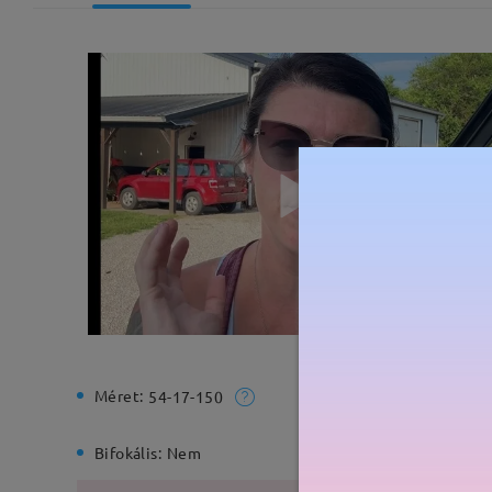
Méret:
Teljes sz
54-17-150
Bifokális:
Nem
Rugós zs