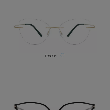
T98931