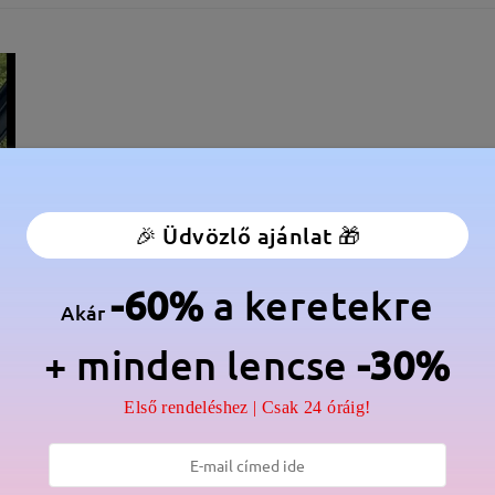
🎉 Üdvözlő ajánlat 🎁
-60%
a keretekre
Akár
+ minden lencse
-30%
élesség:
135 mm
(
Közepes
)
Lencse átlós méret:
61 mm
Első rendeléshez | Csak 24 óráig!
anér:
Igen
Anyag:
Fém