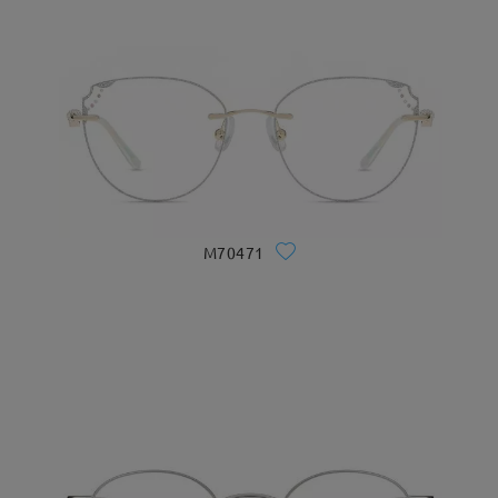
M70471