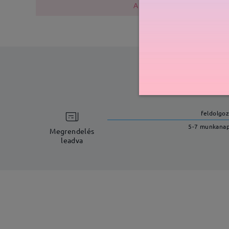
A fémszerkezet nikkelt tarta
feldolgoz
5-7 munkana
Megrendelés
leadva