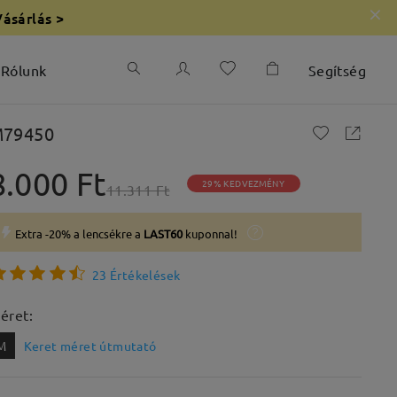
Vásárlás >
Rólunk
Segítség
79450
8.000 Ft
29% KEDVEZMÉNY
11.311 Ft
Extra -20% a lencsékre a
LAST60
kuponnal!
23 Értékelések
éret:
M
Keret méret útmutató