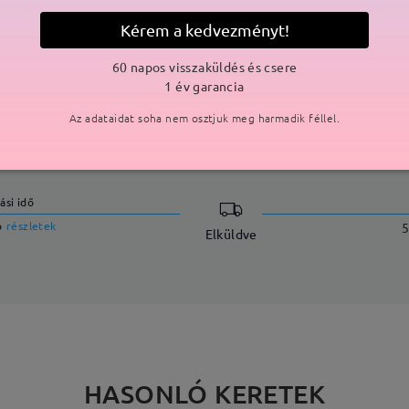
lmaz a gyártási folyamat miatt. Nikkelallergiás vásárlók legyenek e
Kérem a kedvezményt!
60 napos visszaküldés és csere
1 év garancia
Az adataidat soha nem osztjuk meg harmadik féllel.
SZÁLLÍTÁS
ási idő
p
részletek
5
Elküldve
HASONLÓ KERETEK