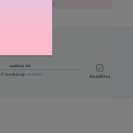
lővigyázatosak a vásárlásnál.
szállítási idő
-7 munkanap
részletek
Kiszállítva