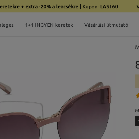
eretekre + extra -20% a lencsékre
| Kupon:
LAST60
nleges
1+1 INGYEN keretek
Vásárlási útmutató
M
M