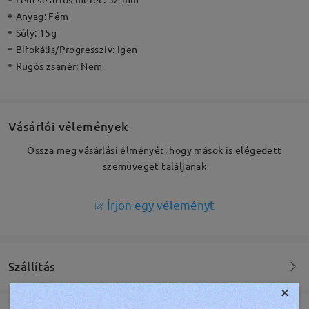
Anyag:
Fém
Súly:
15g
Bifokális/Progresszív:
Igen
Rugós zsanér:
Nem
Vásárlói vélemények
Ossza meg vásárlási élményét, hogy mások is elégedett
szemüveget találjanak
Írjon egy véleményt
Szállítás
×