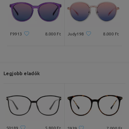
F9913
8.000 Ft
Judy198
8.000 Ft
Legjobb eladók
S0189
5.800 Ft
S939
7.000 Ft