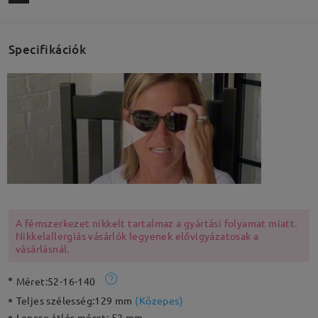
Specifikációk
A fémszerkezet nikkelt tartalmaz a gyártási folyamat miatt.
Nikkelallergiás vásárlók legyenek elővigyázatosak a
vásárlásnál.
Méret:
52-16-140
Teljes szélesség:
129 mm
(
Közepes
)
Lencse átlós méret:
52 mm