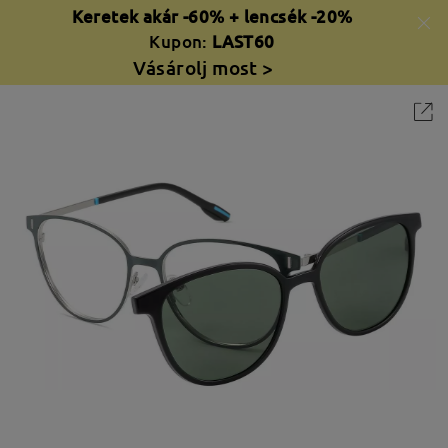
Keretek akár -60% + lencsék -20%
Kupon:
LAST60
Vásárolj most >