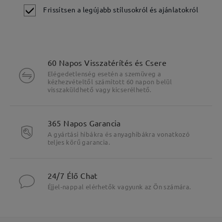
Frissítsen a legújabb stílusokról és ajánlatokról
60 Napos Visszatérítés és Csere
Elégedetlenség esetén a szemüveg a
kézhezvételtől számított 60 napon belül
visszaküldhető vagy kicserélhető.
365 Napos Garancia
A gyártási hibákra és anyaghibákra vonatkozó
teljes körű garancia.
24/7 Élő Chat
Éjjel-nappal elérhetők vagyunk az Ön számára.