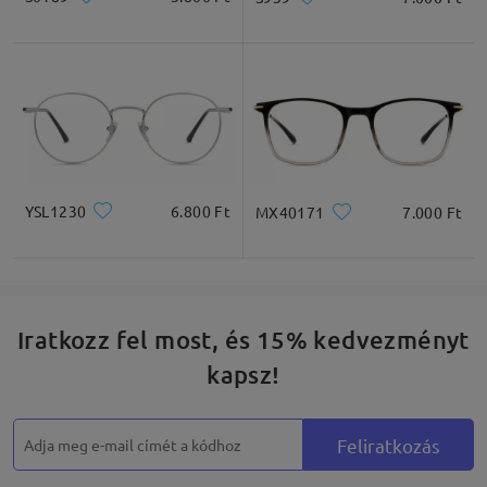
YSL1230
6.800 Ft
MX40171
7.000 Ft
Iratkozz fel most, és 15% kedvezményt
kapsz!
Feliratkozás