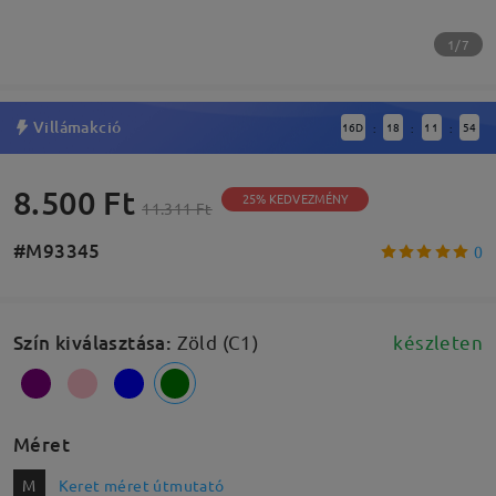
1/7
Villámakció
16
D
18
11
53
:
:
:
8.500 Ft
25% KEDVEZMÉNY
11.311 Ft
#M93345
0
Szín kiválasztása
:
Zöld (C1)
készleten
Méret
M
Keret méret útmutató