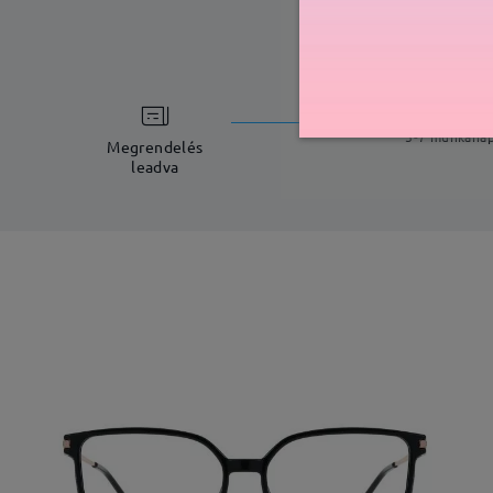
feldolgoz
5-7 munkana
Megrendelés
leadva