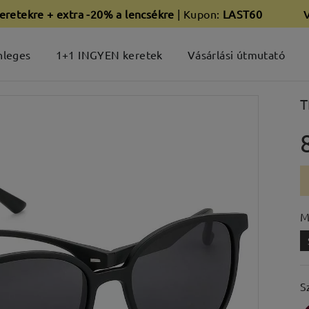
eretekre + extra -20% a lencsékre
| Kupon:
LAST60
nleges
1+1 INGYEN keretek
Vásárlási útmutató
T
M
S