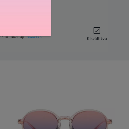
szállítási idő
-7 munkanap
részletek
Kiszállítva