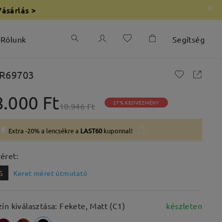
Vásárlás >
Rólunk
Segítség
R69703
8.000 Ft
27% KEDVEZMÉNY
10.946 Ft
Extra -20% a lencsékre a
LAST60
kuponnal!
éret:
S
Keret méret útmutató
zín kiválasztása: Fekete, Matt (C1)
készleten