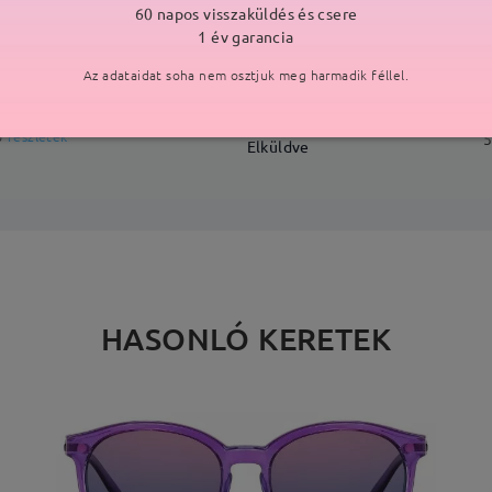
60 napos visszaküldés és csere
SZÁLLÍTÁS
1 év garancia
Az adataidat soha nem osztjuk meg harmadik féllel.
ási idő
p
részletek
5
Elküldve
HASONLÓ KERETEK