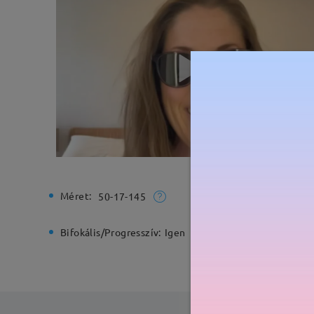
Méret:
Teljes sz
50-17-145
Bifokális/Progresszív:
Igen
Rugós zs