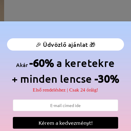
🎉 Üdvözlő ajánlat 🎁
-60%
a keretekre
Akár
+ minden lencse
-30%
élesség:
127 mm
(
Kicsi
)
Lencse átlós méret:
52 mm
Első rendeléshez | Csak 24 óráig!
anér:
Nem
Anyag:
Tr
Kérem a kedvezményt!