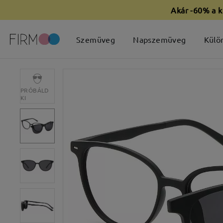
Akár -60% a k
Szemüveg
Napszemüveg
Külö
PRÓBÁLD
KI