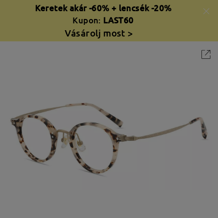
Keretek akár -60% + lencsék -20%
Kupon:
LAST60
Vásárolj most >