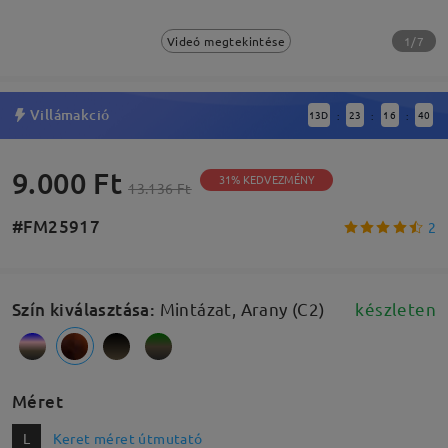
1/7
Videó megtekintése
Villámakció
13
D
23
16
39
:
:
:
9.000 Ft
31% KEDVEZMÉNY
13.136 Ft
#FM25917
2
Szín kiválasztása
:
Mintázat, Arany (C2)
készleten
Méret
L
Keret méret útmutató