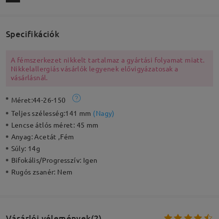
Specifikációk
A fémszerkezet nikkelt tartalmaz a gyártási folyamat miatt.
Nikkelallergiás vásárlók legyenek elővigyázatosak a
vásárlásnál.
Méret:
44-26-150
Teljes szélesség:
141 mm
(
Nagy
)
Lencse átlós méret:
45 mm
Anyag:
Acetát ,Fém
Súly:
14g
Bifokális/Progresszív:
Igen
Rugós zsanér:
Nem
Vásárlói vélemények(2)