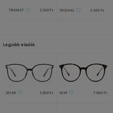
TR40657
5.500 Ft
TR32442
5.500 Ft
Legjobb eladók
S0189
5.800 Ft
S939
7.000 Ft