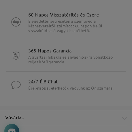
60 Napos Visszatérítés és Csere
Elégedetlenség esetén a szemüveg a
kézhezvételtől számított 60 napon belül
visszaküldhető vagy kicserélhető.
365 Napos Garancia
A gyártási hibákra és anyaghibákra vonatkozó
teljes körű garancia.
24/7 Élő Chat
Éjjel-nappal elérhetők vagyunk az Ön számára.
Vásárlás