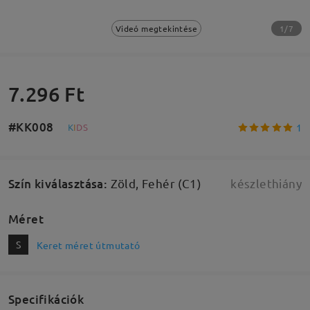
1/7
Videó megtekintése
7.296 Ft
#KK008
1
K
I
D
S
Szín kiválasztása
:
Zöld, Fehér (C1)
készlethiány
Méret
S
Keret méret útmutató
Specifikációk