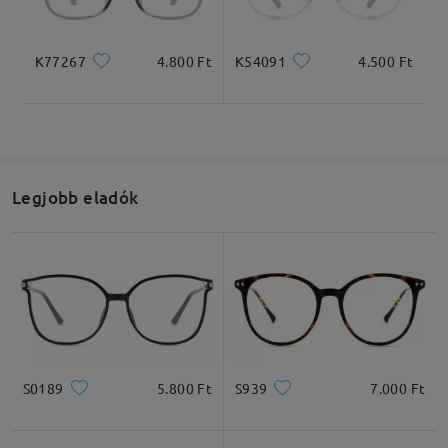
K77267
4.800 Ft
K54091
4.500 Ft
Legjobb eladók
S0189
5.800 Ft
S939
7.000 Ft