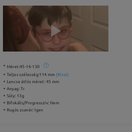
Méret:
45-16-130
Teljes szélesség:
114 mm
(
Kicsi
)
Lencse átlós méret:
45 mm
Anyag:
Tr
Súly:
13g
Bifokális/Progresszív:
Nem
Rugós zsanér:
Igen