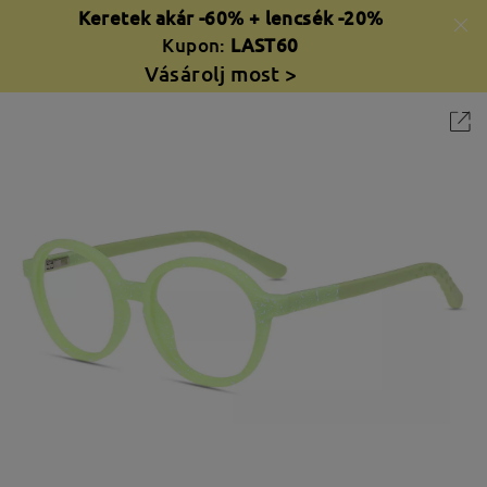
Keretek akár -60% + lencsék -20%
Kupon:
LAST60
Vásárolj most >