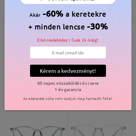
feldolgozási idő
365 Napos Garancia
Bővebben
-60%
a keretekre
5-7 munkanap
részletek
Akár
-30%
+ minden lencse
Elküldve
Hasonló keretek
Első rendeléshez | Csak 24 óráig!
szállítási idő
5-7 munkanap
részletek
Kérem a kedvezményt!
Kiszállítva
60 napos visszaküldés és csere
1 év garancia
TR15636
6.000 Ft
K48300
4.800 Ft
Az adataidat soha nem osztjuk meg harmadik féllel.