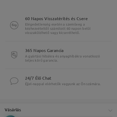
60 Napos Visszatérítés és Csere
Elégedetlenség esetén a szemüveg a
kézhezvételtől számított 60 napon belül
visszaküldhető vagy kicserélhető.
365 Napos Garancia
A gyártási hibákra és anyaghibákra vonatkozó
teljes körű garancia.
24/7 Élő Chat
Éjjel-nappal elérhetők vagyunk az Ön számára.
Vásárlás