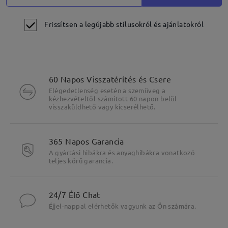
Frissítsen a legújabb stílusokról és ajánlatokról
60 Napos Visszatérítés és Csere
Elégedetlenség esetén a szemüveg a
kézhezvételtől számított 60 napon belül
visszaküldhető vagy kicserélhető.
365 Napos Garancia
A gyártási hibákra és anyaghibákra vonatkozó
teljes körű garancia.
24/7 Élő Chat
Éjjel-nappal elérhetők vagyunk az Ön számára.