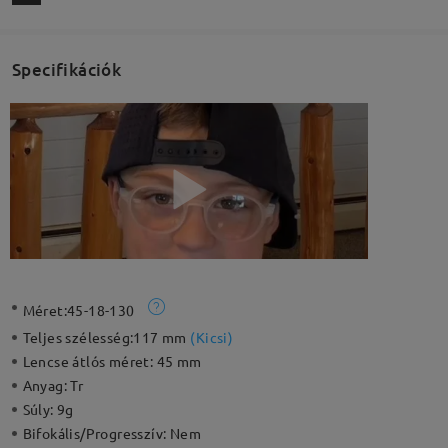
Specifikációk
Méret:
45-18-130
Teljes szélesség:
117 mm
(
Kicsi
)
Lencse átlós méret:
45 mm
Anyag:
Tr
Súly:
9g
Bifokális/Progresszív:
Nem