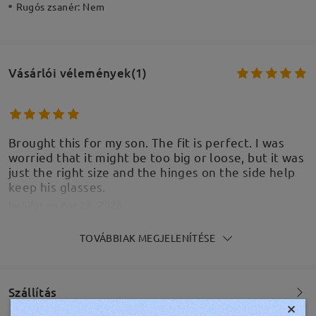
Rugós zsanér:
Nem
Vásárlói vélemények(1)
Brought this for my son. The fit is perfect. I was
worried that it might be too big or loose, but it was
just the right size and the hinges on the side help
keep his glasses.
by
Sifat
on
Apr 29 , 2026
TOVÁBBIAK MEGJELENÍTÉSE
Írjon egy véleményt
Szállítás
×