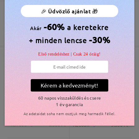
🎉 Üdvözlő ajánlat 🎁
Megrendelés leadva
Ingyenes Karcálló Lencsebevonat Tartozék
60 Napos Visszatérítés és Csere
-60%
a keretekre
Akár
feldolgozási idő
365 Napos Garancia
Bővebben
-30%
+ minden lencse
5-7 munkanap
részletek
Első rendeléshez | Csak 24 óráig!
Elküldve
Hasonló keretek
szállítási idő
5-7 munkanap
részletek
Kérem a kedvezményt!
60 napos visszaküldés és csere
Kiszállítva
1 év garancia
Az adataidat soha nem osztjuk meg harmadik féllel.
K57666
6.300 Ft
N2008K
3.500 Ft