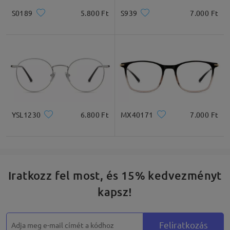
S0189
5.800 Ft
S939
7.000 Ft
YSL1230
6.800 Ft
MX40171
7.000 Ft
Iratkozz fel most, és 15% kedvezményt
kapsz!
Feliratkozás