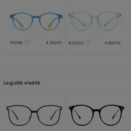
F029K
4.500 Ft
K32635
4.800 Ft
Legjobb eladók