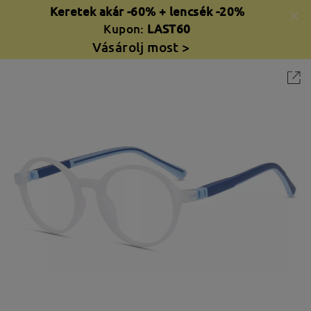
Keretek akár -60% + lencsék -20%
Kupon:
LAST60
Vásárolj most >