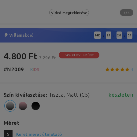
1/6
Videó megtekintése
Villámakció
14
D
21
20
51
:
:
:
4.800 Ft
34% KEDVEZMÉNY
7.296 Ft
#N2009
1
K
I
D
S
Szín kiválasztása
:
Tiszta, Matt (C5)
készleten
Méret
S
Keret méret útmutató