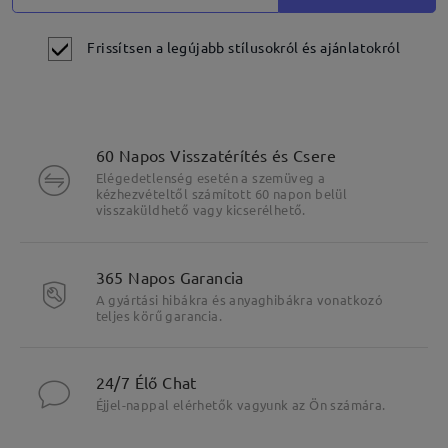
Frissítsen a legújabb stílusokról és ajánlatokról
60 Napos Visszatérítés és Csere
Elégedetlenség esetén a szemüveg a
kézhezvételtől számított 60 napon belül
visszaküldhető vagy kicserélhető.
365 Napos Garancia
A gyártási hibákra és anyaghibákra vonatkozó
teljes körű garancia.
24/7 Élő Chat
Éjjel-nappal elérhetők vagyunk az Ön számára.