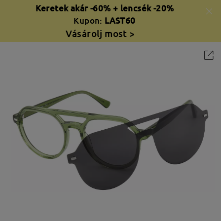
Keretek akár -60% + lencsék -20%
Kupon:
LAST60
Vásárolj most >