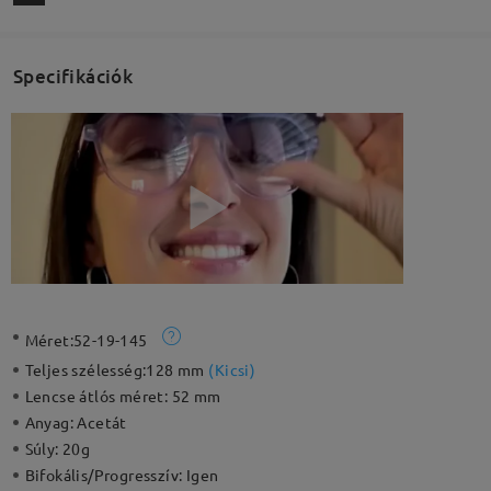
Specifikációk
Méret:
52-19-145
Teljes szélesség:
128 mm
(
Kicsi
)
Lencse átlós méret:
52 mm
Anyag:
Acetát
Súly:
20g
Bifokális/Progresszív:
Igen