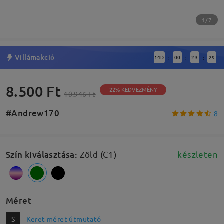
1/7
Villámakció
14
D
00
23
28
:
:
:
8.500 Ft
22% KEDVEZMÉNY
10.946 Ft
#Andrew170
8
Szín kiválasztása
:
Zöld (C1)
készleten
Méret
S
Keret méret útmutató