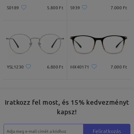
S0189
5.800 Ft
S939
7.000 Ft
YSL1230
6.800 Ft
MX40171
7.000 Ft
Iratkozz fel most, és 15% kedvezményt
kapsz!
Feliratkozás