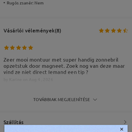
Rugós zsanér:
Nem
Vásárlói vélemények(8)
Zeer mooi montuur met super handig zonnebril
opzetstuk door magneet. Zoek nog van deze maar
vind ze niet direct Iemand een tip ?
by
Karine
on
Aug 4 , 2026
TOVÁBBIAK MEGJELENÍTÉSE
They're beautiful and I love how they look, but
unfortunately they're too loose on me, which is
Szállítás
uncomfortable. Also, the clip-on is quite black, not
×
like it looks in the photo, which is a violet tint.