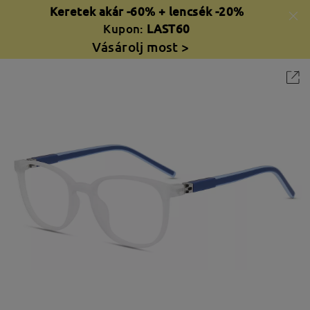
Keretek akár -60% + lencsék -20%
Kupon:
LAST60
Vásárolj most >