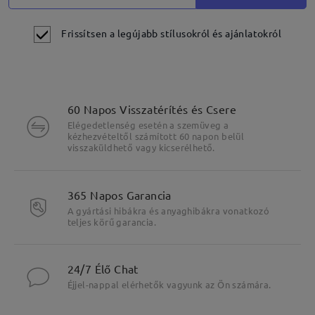
Frissítsen a legújabb stílusokról és ajánlatokról
60 Napos Visszatérítés és Csere
Elégedetlenség esetén a szemüveg a
kézhezvételtől számított 60 napon belül
visszaküldhető vagy kicserélhető.
365 Napos Garancia
A gyártási hibákra és anyaghibákra vonatkozó
teljes körű garancia.
24/7 Élő Chat
Éjjel-nappal elérhetők vagyunk az Ön számára.