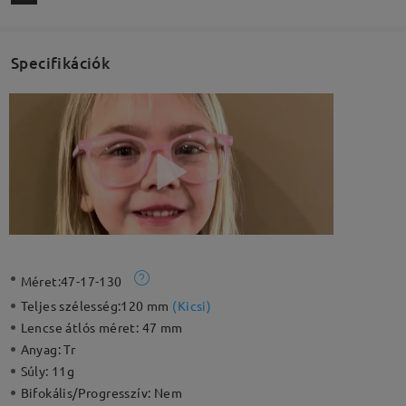
Specifikációk
Méret:
47-17-130
Teljes szélesség:
120 mm
(
Kicsi
)
Lencse átlós méret:
47 mm
Anyag:
Tr
Súly:
11g
Bifokális/Progresszív:
Nem