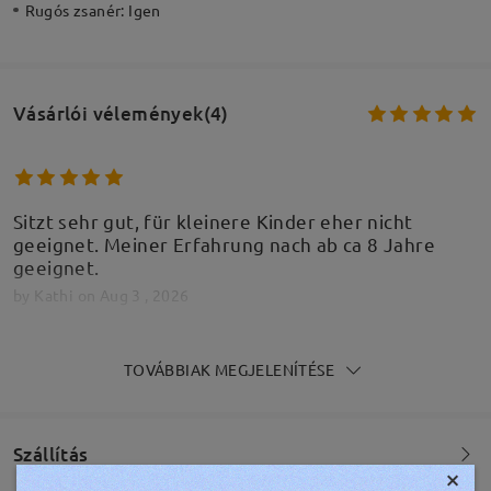
Rugós zsanér:
Igen
Vásárlói vélemények(4)
Sitzt sehr gut, für kleinere Kinder eher nicht
geeignet. Meiner Erfahrung nach ab ca 8 Jahre
geeignet.
by
Kathi
on
Aug 3 , 2026
TOVÁBBIAK MEGJELENÍTÉSE
Perfect fit for my 3 year old! He has big doe eyes
and more circular lenses suit him a lot better. They
Szállítás
are sturdy as well for when he’s out jumping
×
around.