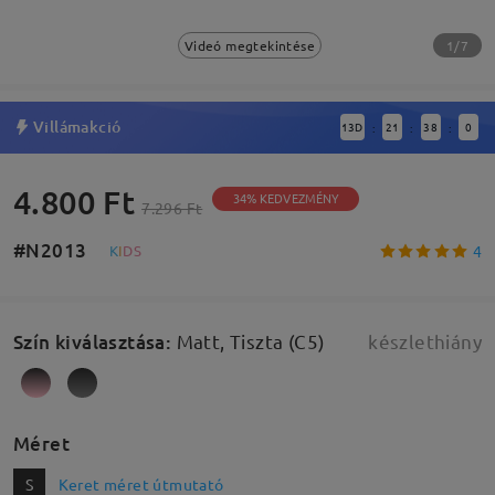
1/7
Videó megtekintése
Villámakció
13
D
21
37
59
:
:
:
4.800 Ft
34% KEDVEZMÉNY
7.296 Ft
#N2013
4
K
I
D
S
Szín kiválasztása
:
Matt, Tiszta (C5)
készlethiány
Méret
S
Keret méret útmutató