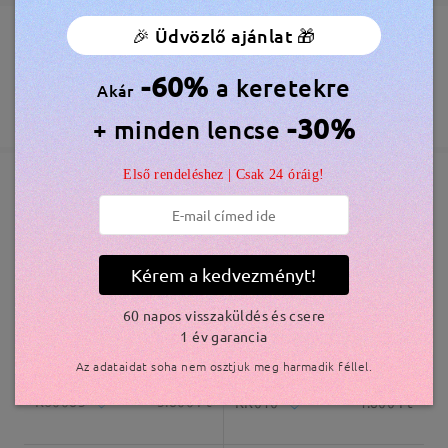
by
KatieM
on
Aug 2 , 2026
🎉 Üdvözlő ajánlat 🎁
Megrendelés leadva
Ingyenes Karcálló Lencsebevonat Tartozék
60 Napos Visszatérítés és Csere
-60%
a keretekre
Akár
Olvassa el az összes
feldolgozási idő
365 Napos Garancia
Bővebben
-30%
+ minden lencse
5-7 munkanap
részletek
véleményt
Írjon egy véleményt
Első rendeléshez | Csak 24 óráig!
Elküldve
Hasonló keretek
szállítási idő
5-7 munkanap
részletek
Kérem a kedvezményt!
60 napos visszaküldés és csere
Kiszállítva
1 év garancia
Az adataidat soha nem osztjuk meg harmadik féllel.
K60083
5.800 Ft
KK010
4.800 Ft