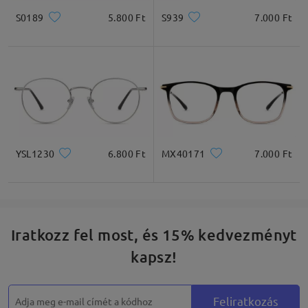
S0189
5.800 Ft
S939
7.000 Ft
YSL1230
6.800 Ft
MX40171
7.000 Ft
Iratkozz fel most, és 15% kedvezményt
kapsz!
Feliratkozás