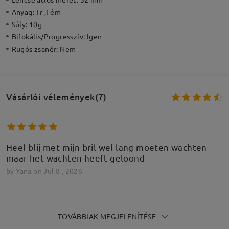
Anyag:
Tr ,Fém
Súly:
10g
Bifokális/Progresszív:
Igen
Rugós zsanér:
Nem
Vásárlói vélemények(7)
Heel blij met mijn bril wel lang moeten wachten
maar het wachten heeft geloond
by
Yana
on
Jul 8 , 2026
TOVÁBBIAK MEGJELENÍTÉSE