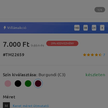
1/6
Villámakció
14
D
08
24
3
:
:
:
7.000 Ft
29% KEDVEZMÉNY
9.851 Ft
#TM22659
7
Szín kiválasztása
:
Burgundi (C3)
készleten
Méret
M
Keret méret útmutató