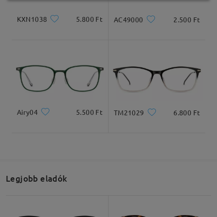
KXN1038
5.800 Ft
AC49000
2.500 Ft
Airy04
5.500 Ft
TM21029
6.800 Ft
Legjobb eladók