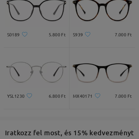
S0189
5.800 Ft
S939
7.000 Ft
YSL1230
6.800 Ft
MX40171
7.000 Ft
Iratkozz fel most, és 15% kedvezményt