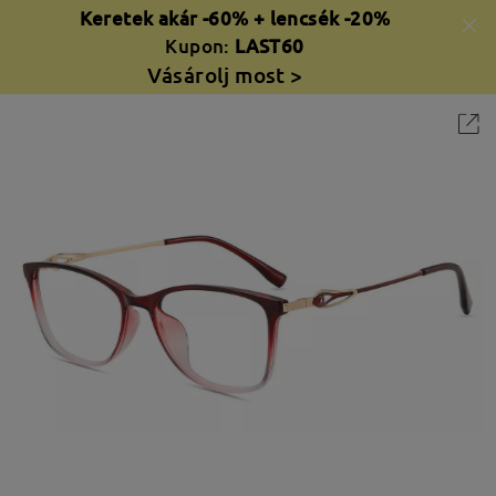
Keretek akár -60% + lencsék -20%
Kupon:
LAST60
Vásárolj most >