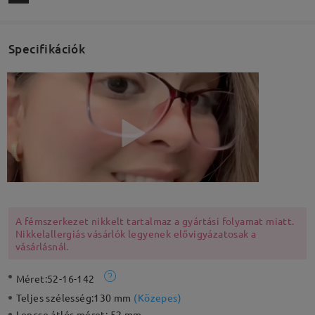
Specifikációk
A fémszerkezet nikkelt tartalmaz a gyártási folyamat miatt.
Nikkelallergiás vásárlók legyenek elővigyázatosak a
vásárlásnál.
Méret:
52-16-142
Teljes szélesség:
130 mm
(
Közepes
)
Lencse átlós méret:
52 mm