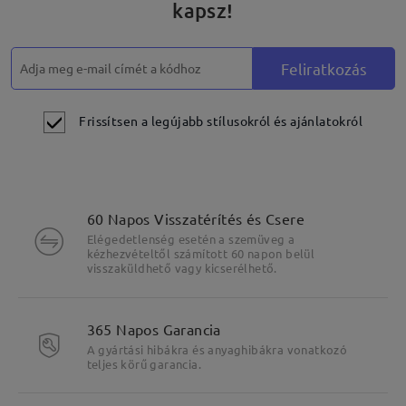
kapsz!
Feliratkozás
Frissítsen a legújabb stílusokról és ajánlatokról
60 Napos Visszatérítés és Csere
Elégedetlenség esetén a szemüveg a
kézhezvételtől számított 60 napon belül
visszaküldhető vagy kicserélhető.
365 Napos Garancia
A gyártási hibákra és anyaghibákra vonatkozó
teljes körű garancia.